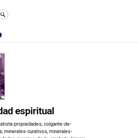
0
dad espiritual
atista-propiedades
,
colgante-de-
s
,
minerales-curativos
,
minerales-