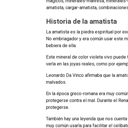
magicos
,
minerales-manresa
,
minerales-
amatista
,
cargar-amatista
,
combinaciones
Historia de la amatista
La amatista es la piedra espiritual por 
No embriagador y era común usar este min
bebiera de ella.
Este mineral de color violeta vivo pued
verla en las joyas reales, como por ejempl
Leonardo Da Vinco afirmaba que la amati
malvados.
En la época greco-romana era muy común 
protegerse contra el mal. Durante el Re
protegerse.
También hay una leyenda que nos cuenta 
muy común usarla para facilitar el celibat