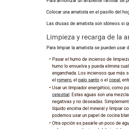
Para armonizar un ambiente familiar se p
Colocar una amatista en el pasillo del ho
Las drusas de amatista son idóneos si qu
Limpieza y recarga de la a
Para limpiar la amatista se pueden usar 
Pasar el humo de incienso de limpieza
humo lo envuelva y pueda elimina cua
enganchada. Los inciensos que más se 
el
romero
, el
palo santo
o el
copal
, en
Usar un limpiador energético, como po
celestial
. Estas aguas son una mezcla
negativas y no deseadas. Simplemente
líquido encima del mineral y limpiar 
podemos usar un papel de cocina blan
Otra opción es pasarle un poco de agu