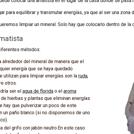
uede colocar una amatista en el lugar de la casa donde se pasa
gar para equilibrar y transmutar energías, ya que al ser una zon
eremos limpiar un mineral. Solo hay que colocarlo dentro de la 
matista
diferentes métodos:
 alrededor del mineral de manera que el
lquier energía que se haya quedado
utilizan para limpiar energías son la
ruda
,
tre otros.
dría ser el
agua de florida
o el
aroma
 de hierbas y plantas que eliminan energías
 hay que pulverizar un poco de este
con un paño blanco (si no disponemos de uno
co).
a del grifo con jabón neutro.En este caso