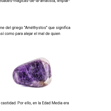
edades-magicas-de-la-amatista
,
limpiar-
ne del griego "Améthystos" que significa
sí como para alejar el mal de quien
astidad. Por ello, en la Edad Media era