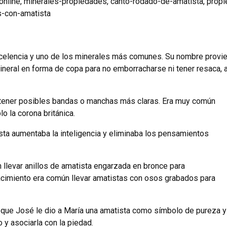
online
,
minerales-propiedades
,
canto-rodado-de-amatista
,
propi
-con-amatista
excelencia y uno de los minerales más comunes. Su nombre provie
eral en forma de copa para no emborracharse ni tener resaca, a
e tener posibles bandas o manchas más claras. Era muy común
o la corona británica.
sta aumentaba la inteligencia y eliminaba los pensamientos
llevar anillos de amatista engarzada en bronce para
nacimiento era común llevar amatistas con osos grabados para
que José le dio a María una amatista como símbolo de pureza y c
o y asociarla con la piedad.