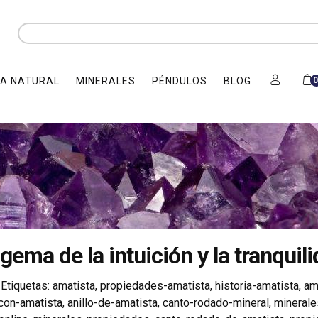
A NATURAL
MINERALES
PÉNDULOS
BLOG
gema de la intuición y la tranquili
Etiquetas:
amatista
,
propiedades-amatista
,
historia-amatista
,
am
-con-amatista
,
anillo-de-amatista
,
canto-rodado-mineral
,
minerale