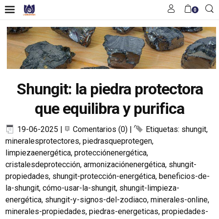
0
Shungit: la piedra protectora
que equilibra y purifica
19-06-2025
|
Comentarios (0)
|
Etiquetas:
shungit
,
mineralesprotectores
,
piedrasqueprotegen
,
limpiezaenergética
,
protecciónenergética
,
cristalesdeprotección
,
armonizaciónenergética
,
shungit-
propiedades
,
shungit-protección-energética
,
beneficios-de-
la-shungit
,
cómo-usar-la-shungit
,
shungit-limpieza-
energética
,
shungit-y-signos-del-zodiaco
,
minerales-online
,
minerales-propiedades
,
piedras-energeticas
,
propiedades-