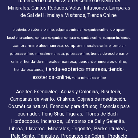
Tu tienda de confianza, en el centro de Manresa.
Minerales, Cantos Rodados, Velas, Infusiones, Lámparas
de Sal del Himalaya. Visítanos, Tienda Online.
bisuteria-online
comprar-
bisuteria
colgantes-mineral
colgantes-online
bisuteria-online
comprar-colgantes
comprar-colgantes-online
comprar-inciensos
comprar-minerales-manresa
comprar-minerales-online
comprar-
tienda-de-esoterismo-
pulseras-online
minerales-manresa
pulseras-online
tienda-de-minerales-manresa
tienda-de-minerales-online
online
tienda-esoterica-manresa
tienda-
tienda-esoterica
esoterica-online
venta-minerales-online
Aceites Esenciales
Aguas y Colonias
Bisutería
Campanas de viento
Chakras
Cojines de meditación
Cosmética natural
Esencias para difusor
Esencias para
quemador
Feng Shui
Figuras
Flores de Bach
Horóscopos
Inciensos
Lámparas de Sal y Selenita
Libros
Llaveros
Minerales
Orgonite
Packs rituales
Palo Santo
Péndulos
Productos de Cobre
Producto