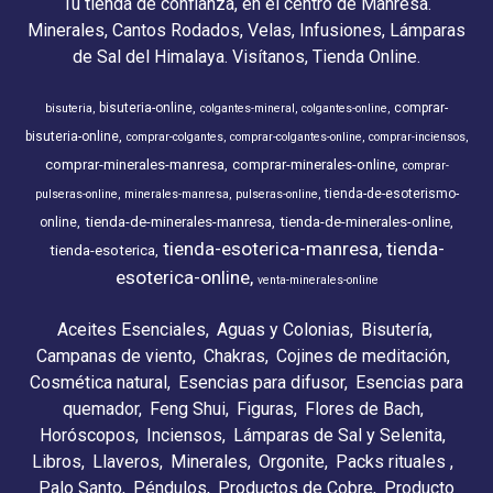
Tu tienda de confianza, en el centro de Manresa.
Minerales, Cantos Rodados, Velas, Infusiones, Lámparas
de Sal del Himalaya. Visítanos, Tienda Online.
bisuteria-online
comprar-
bisuteria
colgantes-mineral
colgantes-online
bisuteria-online
comprar-colgantes
comprar-colgantes-online
comprar-inciensos
comprar-minerales-manresa
comprar-minerales-online
comprar-
tienda-de-esoterismo-
pulseras-online
minerales-manresa
pulseras-online
tienda-de-minerales-manresa
tienda-de-minerales-online
online
tienda-esoterica-manresa
tienda-
tienda-esoterica
esoterica-online
venta-minerales-online
Aceites Esenciales
Aguas y Colonias
Bisutería
Campanas de viento
Chakras
Cojines de meditación
Cosmética natural
Esencias para difusor
Esencias para
quemador
Feng Shui
Figuras
Flores de Bach
Horóscopos
Inciensos
Lámparas de Sal y Selenita
Libros
Llaveros
Minerales
Orgonite
Packs rituales
Palo Santo
Péndulos
Productos de Cobre
Producto