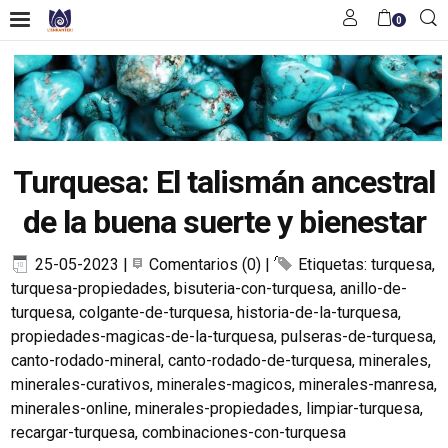
0
Turquesa: El talismán ancestral
de la buena suerte y bienestar
25-05-2023
|
Comentarios (0)
|
Etiquetas:
turquesa
,
turquesa-propiedades
,
bisuteria-con-turquesa
,
anillo-de-
turquesa
,
colgante-de-turquesa
,
historia-de-la-turquesa
,
propiedades-magicas-de-la-turquesa
,
pulseras-de-turquesa
,
canto-rodado-mineral
,
canto-rodado-de-turquesa
,
minerales
,
minerales-curativos
,
minerales-magicos
,
minerales-manresa
,
minerales-online
,
minerales-propiedades
,
limpiar-turquesa
,
recargar-turquesa
,
combinaciones-con-turquesa