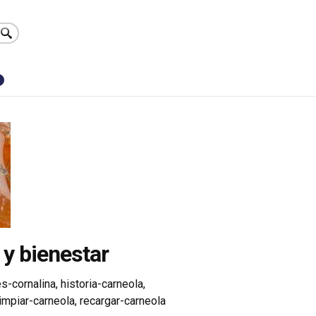
0
 y bienestar
s-cornalina
,
historia-carneola
,
limpiar-carneola
,
recargar-carneola