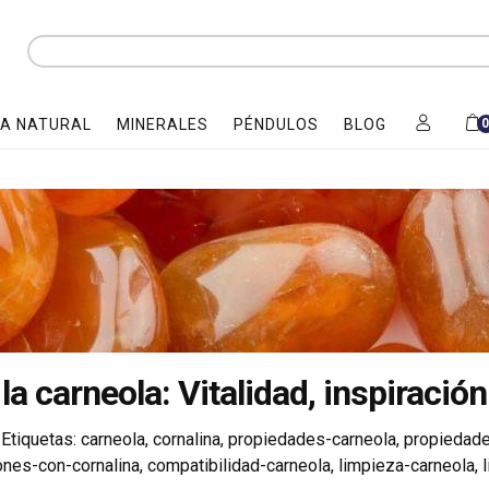
A NATURAL
MINERALES
PÉNDULOS
BLOG
la carneola: Vitalidad, inspiración
Etiquetas:
carneola
,
cornalina
,
propiedades-carneola
,
propiedade
nes-con-cornalina
,
compatibilidad-carneola
,
limpieza-carneola
,