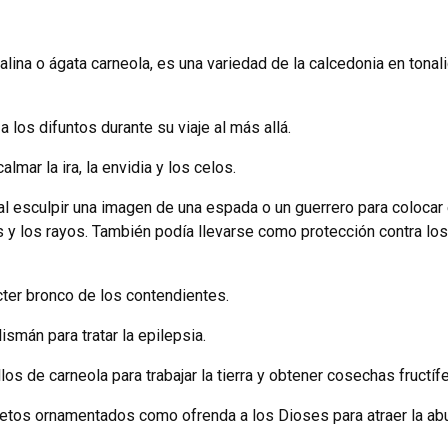
lina o ágata carneola, es una variedad de la calcedonia en tona
 los difuntos durante su viaje al más allá.
lmar la ira, la envidia y los celos.
al esculpir una imagen de una espada o un guerrero para colocar
s y los rayos. También podía llevarse como protección contra los
ter bronco de los contendientes.
smán para tratar la epilepsia.
os de carneola para trabajar la tierra y obtener cosechas fructífe
jetos ornamentados como ofrenda a los Dioses para atraer la ab