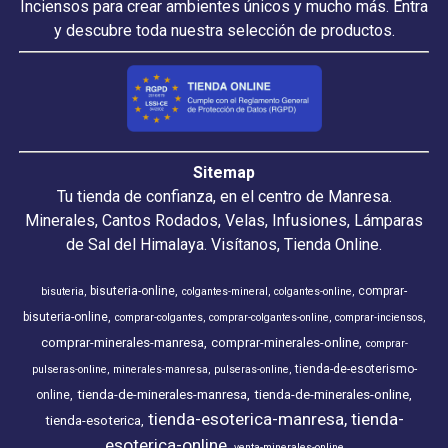
Inciensos para crear ambientes únicos y mucho más. Entra
y descubre toda nuestra selección de productos.
Sitemap
Tu tienda de confianza, en el centro de Manresa.
Minerales, Cantos Rodados, Velas, Infusiones, Lámparas
de Sal del Himalaya. Visítanos, Tienda Online.
bisuteria-online
comprar-
bisuteria
colgantes-mineral
colgantes-online
bisuteria-online
comprar-colgantes
comprar-colgantes-online
comprar-inciensos
comprar-minerales-manresa
comprar-minerales-online
comprar-
tienda-de-esoterismo-
pulseras-online
minerales-manresa
pulseras-online
tienda-de-minerales-manresa
tienda-de-minerales-online
online
tienda-esoterica-manresa
tienda-
tienda-esoterica
esoterica-online
venta-minerales-online