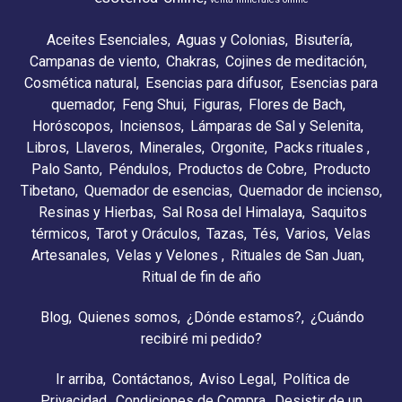
Aceites Esenciales
Aguas y Colonias
Bisutería
Campanas de viento
Chakras
Cojines de meditación
Cosmética natural
Esencias para difusor
Esencias para
quemador
Feng Shui
Figuras
Flores de Bach
Horóscopos
Inciensos
Lámparas de Sal y Selenita
Libros
Llaveros
Minerales
Orgonite
Packs rituales
Palo Santo
Péndulos
Productos de Cobre
Producto
Tibetano
Quemador de esencias
Quemador de incienso
Resinas y Hierbas
Sal Rosa del Himalaya
Saquitos
térmicos
Tarot y Oráculos
Tazas
Tés
Varios
Velas
Artesanales
Velas y Velones
Rituales de San Juan
Ritual de fin de año
Blog
Quienes somos
¿Dónde estamos?
¿Cuándo
recibiré mi pedido?
Ir arriba
Contáctanos
Aviso Legal
Política de
Privacidad
Condiciones de Compra
Desistir de un