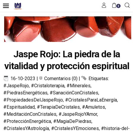
0
Jaspe Rojo: La piedra de la
vitalidad y protección espiritual
16-10-2023
|
Comentarios (0)
|
Etiquetas:
#JaspeRojo
,
#Cristaloterapia
,
#Minerales
,
#PiedrasEnergéticas
,
#SanaciónConCristales
,
#PropiedadesDelJaspeRojo
,
#CristalesParaLaEnergía
,
#Espiritualidad
,
#TerapiaDeCristales
,
#Amuletos
,
#MeditaciónConCristales
,
#JaspeRojoYAmor
,
#ProtecciónEnergética
,
#MagiaDePiedras
,
#CristalesYAstrología
,
#CristalesYEmociones
,
#historia-del-