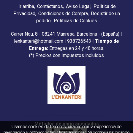
Ir arriba
Contáctanos
Aviso Legal
Política de
Privacidad
Condiciones de Compra
Desistir de un
pedido
Políticas de Cookies
Carrer Nou, 8 - 08241 Manresa, Barcelona - (España) |
lenkanteri@hotmail.com |
938726543
|
Tiempo de
Entrega:
Entregas en 24 y 48 horas.
(*) Precios con Impuestos incluidos
Métodos de pago aceptados
Usamos cookies de terceros para mejorar la experiencia de
navegación, y obtener estadísticas anónimas. Si continúa navegando