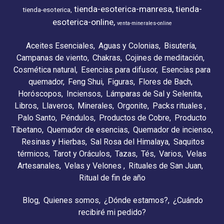
tienda-esoterica-manresa
tienda-
tienda-esoterica
esoterica-online
venta-minerales-online
Aceites Esenciales
Aguas y Colonias
Bisutería
Campanas de viento
Chakras
Cojines de meditación
Cosmética natural
Esencias para difusor
Esencias para
quemador
Feng Shui
Figuras
Flores de Bach
Horóscopos
Inciensos
Lámparas de Sal y Selenita
Libros
Llaveros
Minerales
Orgonite
Packs rituales
Palo Santo
Péndulos
Productos de Cobre
Producto
Tibetano
Quemador de esencias
Quemador de incienso
Resinas y Hierbas
Sal Rosa del Himalaya
Saquitos
térmicos
Tarot y Oráculos
Tazas
Tés
Varios
Velas
Artesanales
Velas y Velones
Rituales de San Juan
Ritual de fin de año
Blog
Quienes somos
¿Dónde estamos?
¿Cuándo
recibiré mi pedido?