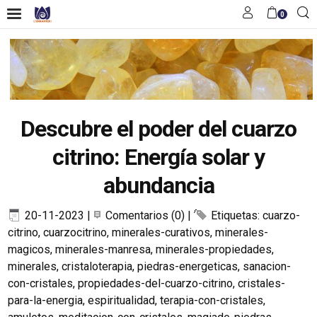
0
Descubre el poder del cuarzo
citrino: Energía solar y
abundancia
20-11-2023
|
Comentarios (0)
|
Etiquetas:
cuarzo-
citrino
,
cuarzocitrino
,
minerales-curativos
,
minerales-
magicos
,
minerales-manresa
,
minerales-propiedades
,
minerales
,
cristaloterapia
,
piedras-energeticas
,
sanacion-
con-cristales
,
propiedades-del-cuarzo-citrino
,
cristales-
para-la-energia
,
espiritualidad
,
terapia-con-cristales
,