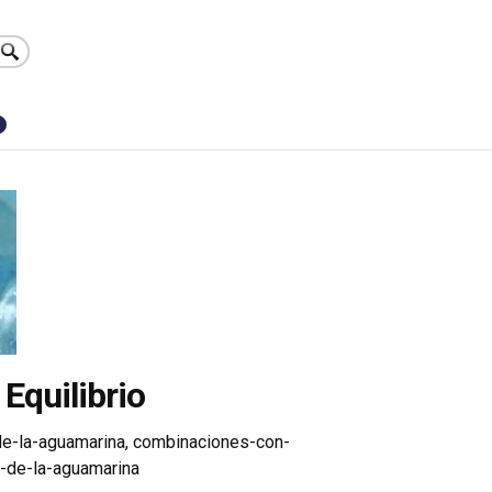
0
 Equilibrio
de-la-aguamarina
,
combinaciones-con-
s-de-la-aguamarina