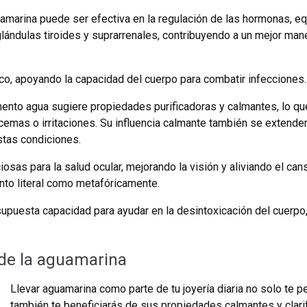
amarina puede ser efectiva en la regulación de las hormonas, eq
 glándulas tiroides y suprarrenales, contribuyendo a un mejor man
co, apoyando la capacidad del cuerpo para combatir infecciones.
nto agua sugiere propiedades purificadoras y calmantes, lo que l
cemas o irritaciones. Su influencia calmante también se extender
tas condiciones.
sas para la salud ocular, mejorando la visión y aliviando el cans
tanto literal como metafóricamente.
puesta capacidad para ayudar en la desintoxicación del cuerpo, f
de la aguamarina
Llevar aguamarina como parte de tu joyería diaria no solo te pe
también te beneficiarás de sus propiedades calmantes y clarif