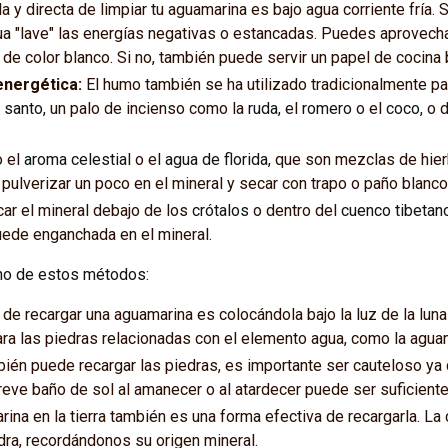
 y directa de limpiar tu aguamarina es bajo agua corriente fría. 
ua "lave" las energías negativas o estancadas. Puedes aprovecha
o de color blanco. Si no, también puede servir un papel de cocina 
energética:
El humo también se ha utilizado tradicionalmente pa
 santo
, un palo de incienso como la
ruda
, el
romero
o el
coco
, o 
 el
aroma celestial
o el
agua de florida
, que son mezclas de hier
ulverizar un poco en el mineral y secar con trapo o paño blanco
ar el mineral debajo de los
crótalos
o dentro del
cuenco tibetan
uede enganchada en el mineral.
uno de estos métodos:
 recargar una aguamarina es colocándola bajo la luz de la luna l
ra las piedras relacionadas con el elemento agua, como la agua
mbién puede recargar las piedras, es importante ser cauteloso y
breve baño de sol al amanecer o al atardecer puede ser suficiente
rina en la tierra también es una forma efectiva de recargarla. La 
edra, recordándonos su origen mineral.