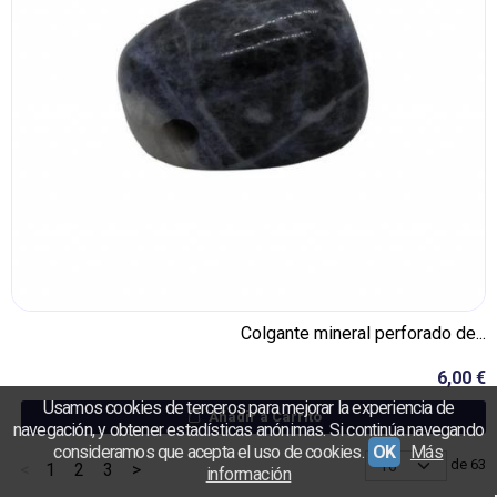
Colgante mineral perforado de...
6,00 €
Usamos cookies de terceros para mejorar la experiencia de
Añadir a Carrito
navegación, y obtener estadísticas anónimas. Si continúa navegando
consideramos que acepta el uso de cookies.
OK
Más
de 63
<
1
2
3
>
información