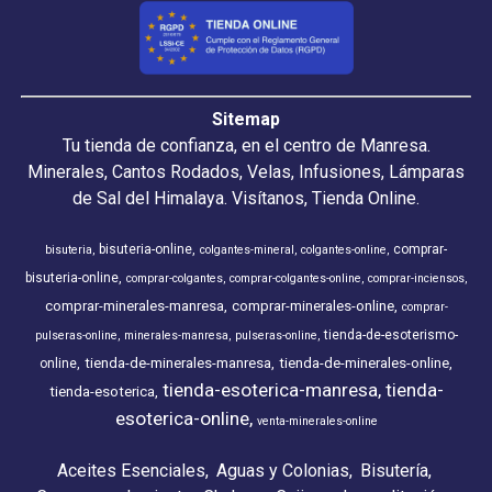
Sitemap
Tu tienda de confianza, en el centro de Manresa.
Minerales, Cantos Rodados, Velas, Infusiones, Lámparas
de Sal del Himalaya. Visítanos, Tienda Online.
bisuteria-online
comprar-
bisuteria
colgantes-mineral
colgantes-online
bisuteria-online
comprar-colgantes
comprar-colgantes-online
comprar-inciensos
comprar-minerales-manresa
comprar-minerales-online
comprar-
tienda-de-esoterismo-
pulseras-online
minerales-manresa
pulseras-online
tienda-de-minerales-manresa
tienda-de-minerales-online
online
tienda-esoterica-manresa
tienda-
tienda-esoterica
esoterica-online
venta-minerales-online
Aceites Esenciales
Aguas y Colonias
Bisutería