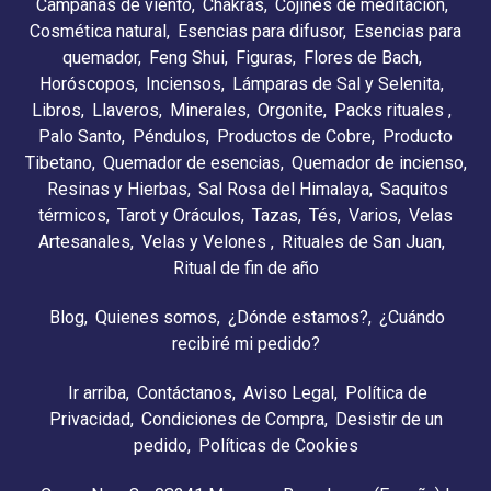
Campanas de viento
Chakras
Cojines de meditación
Cosmética natural
Esencias para difusor
Esencias para
quemador
Feng Shui
Figuras
Flores de Bach
Horóscopos
Inciensos
Lámparas de Sal y Selenita
Libros
Llaveros
Minerales
Orgonite
Packs rituales
Palo Santo
Péndulos
Productos de Cobre
Producto
Tibetano
Quemador de esencias
Quemador de incienso
Resinas y Hierbas
Sal Rosa del Himalaya
Saquitos
térmicos
Tarot y Oráculos
Tazas
Tés
Varios
Velas
Artesanales
Velas y Velones
Rituales de San Juan
Ritual de fin de año
Blog
Quienes somos
¿Dónde estamos?
¿Cuándo
recibiré mi pedido?
Ir arriba
Contáctanos
Aviso Legal
Política de
Privacidad
Condiciones de Compra
Desistir de un
pedido
Políticas de Cookies