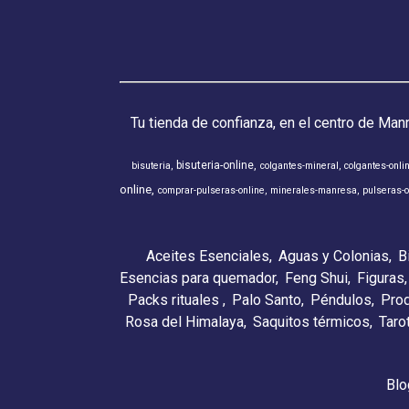
Tu tienda de confianza, en el centro de Man
bisuteria-online
bisuteria
colgantes-mineral
colgantes-onli
online
comprar-pulseras-online
minerales-manresa
pulseras-o
Aceites Esenciales
Aguas y Colonias
B
Esencias para quemador
Feng Shui
Figuras
Packs rituales
Palo Santo
Péndulos
Pro
Rosa del Himalaya
Saquitos térmicos
Taro
Blo