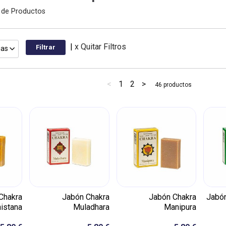
n de Productos
|
x Quitar Filtros
as
<
1
2
>
46 productos
Chakra
Jabón Chakra
Jabón Chakra
Jabón
istana
Muladhara
Manipura