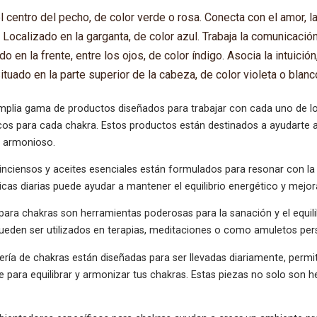
l centro del pecho, de color verde o rosa. Conecta con el amor, l
Localizado en la garganta, de color azul. Trabaja la comunicación
o en la frente, entre los ojos, de color índigo. Asocia la intuición,
ituado en la parte superior de la cabeza, de color violeta o blanco
lia gama de productos diseñados para trabajar con cada uno de los
icos para cada chakra. Estos productos están destinados a ayudarte a
y armonioso.
nciensos y aceites esenciales están formulados para resonar con la e
cas diarias puede ayudar a mantener el equilibrio energético y mejora
 para chakras son herramientas poderosas para la sanación y el equil
pueden ser utilizados en terapias, meditaciones o como amuletos per
ería de chakras están diseñadas para ser llevadas diariamente, perm
e para equilibrar y armonizar tus chakras. Estas piezas no solo son 