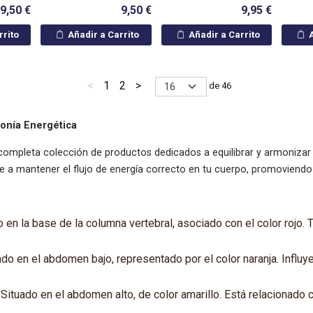
9,50 €
9,50 €
9,95 €
rrito
Añadir a Carrito
Añadir a Carrito
A
<
1
2
>
de 46
monía Energética
completa colección de productos dedicados a equilibrar y armonizar 
 mantener el flujo de energía correcto en tu cuerpo, promoviendo el 
en la base de la columna vertebral, asociado con el color rojo. Tr
o en el abdomen bajo, representado por el color naranja. Influye 
Situado en el abdomen alto, de color amarillo. Está relacionado c