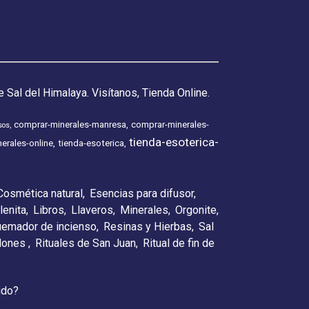
 Sal del Himalaya. Visítanos, Tienda Online.
comprar-minerales-manresa
comprar-minerales-
sos
tienda-esoterica-
erales-online
tienda-esoterica
Cosmética natural
Esencias para difusor
lenita
Libros
Llaveros
Minerales
Orgonite
emador de incienso
Resinas y Hierbas
Sal
elones
Rituales de San Juan
Ritual de fin de
ido?