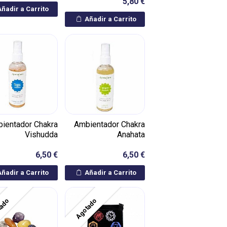
5,80 €
ñadir a Carrito
Añadir a Carrito
ientador Chakra
Ambientador Chakra
Vishudda
Anahata
6,50 €
6,50 €
ñadir a Carrito
Añadir a Carrito
tado
Agotado