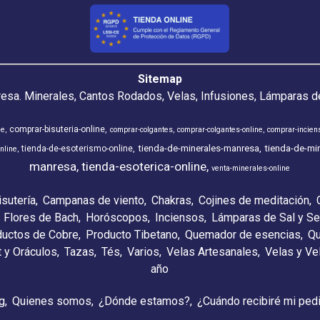
Sitemap
resa. Minerales, Cantos Rodados, Velas, Infusiones, Lámparas de
comprar-bisuteria-online
ne
comprar-colgantes
comprar-colgantes-online
comprar-incien
tienda-de-minerales-manresa
tienda-de-min
tienda-de-esoterismo-online
nline
manresa
tienda-esoterica-online
venta-minerales-online
isutería
Campanas de viento
Chakras
Cojines de meditación
Flores de Bach
Horóscopos
Inciensos
Lámparas de Sal y Se
ductos de Cobre
Producto Tibetano
Quemador de esencias
Qu
t y Oráculos
Tazas
Tés
Varios
Velas Artesanales
Velas y V
año
g
Quienes somos
¿Dónde estamos?
¿Cuándo recibiré mi ped