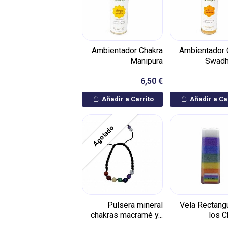
Ambientador Chakra
Ambientador 
Manipura
Swadh
6,50 €
Añadir a Carrito
Añadir a Ca
Agotado
Pulsera mineral
Vela Rectang
chakras macramé y...
los C