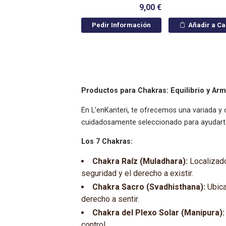
9,00 €
Pedir Información
Añadir a Ca
Productos para Chakras: Equilibrio y Ar
En L'enKanteri, te ofrecemos una variada y 
cuidadosamente seleccionado para ayudarte a
Los 7 Chakras:
Chakra Raíz (Muladhara):
Localizado 
seguridad y el derecho a existir.
Chakra Sacro (Svadhisthana):
Ubicad
derecho a sentir.
Chakra del Plexo Solar (Manipura):
control.