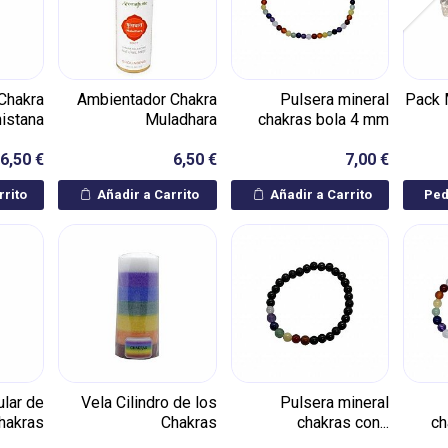
Chakra
Ambientador Chakra
Pulsera mineral
Pack 
istana
Muladhara
chakras bola 4 mm
6,50 €
6,50 €
7,00 €
rrito
Añadir a Carrito
Añadir a Carrito
Ped
ular de
Vela Cilindro de los
Pulsera mineral
hakras
Chakras
chakras con...
ch