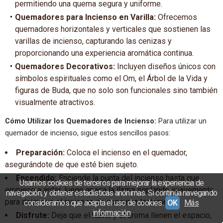
permitiendo una quema segura y uniforme.
Quemadores para Incienso en Varilla:
Ofrecemos
quemadores horizontales y verticales que sostienen las
varillas de incienso, capturando las cenizas y
proporcionando una experiencia aromática continua.
Quemadores Decorativos:
Incluyen diseños únicos con
símbolos espirituales como el Om, el Árbol de la Vida y
figuras de Buda, que no solo son funcionales sino también
visualmente atractivos.
Cómo Utilizar los Quemadores de Incienso:
Para utilizar un
quemador de incienso, sigue estos sencillos pasos:
Preparación:
Coloca el incienso en el quemador,
asegurándote de que esté bien sujeto.
Encendido:
Enciende la punta del incienso hasta que
Usamos cookies de terceros para mejorar la experiencia de
empiece a arder, luego apaga la llama soplando suavemente
navegación, y obtener estadísticas anónimas. Si continúa navegando
para dejar que el incienso se consuma lentamente.
consideramos que acepta el uso de cookies.
OK
Más
información
Disfrute:
Deja que el humo y el aroma llenen el espacio,