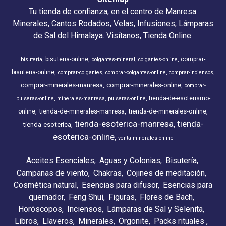
Tu tienda de confianza, en el centro de Manresa.
Minerales, Cantos Rodados, Velas, Infusiones, Lámparas
de Sal del Himalaya. Visítanos, Tienda Online.
bisuteria-online
comprar-
bisuteria
colgantes-mineral
colgantes-online
bisuteria-online
comprar-colgantes
comprar-colgantes-online
comprar-inciensos
comprar-minerales-manresa
comprar-minerales-online
comprar-
tienda-de-esoterismo-
pulseras-online
minerales-manresa
pulseras-online
tienda-de-minerales-manresa
tienda-de-minerales-online
online
tienda-esoterica-manresa
tienda-
tienda-esoterica
esoterica-online
venta-minerales-online
Aceites Esenciales
Aguas y Colonias
Bisutería
Campanas de viento
Chakras
Cojines de meditación
Cosmética natural
Esencias para difusor
Esencias para
quemador
Feng Shui
Figuras
Flores de Bach
Horóscopos
Inciensos
Lámparas de Sal y Selenita
Libros
Llaveros
Minerales
Orgonite
Packs rituales