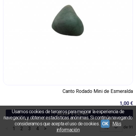
Canto Rodado Mini de Esmeralda
1,00 €
Usamos cookies de terceros para mejorar la experiencia de
Añadir a Carrito
navegación, y obtener estadísticas anónimas. Si continúa navegando
consideramos que acepta el uso de cookies.
OK
Más
de 91
<
1
2
3
4
>
información