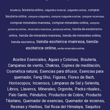
bisuteria-online
comprar-
bisuteria
colgantes-mineral
colgantes-online
bisuteria-online
comprar-colgantes
comprar-colgantes-online
comprar-inciensos
comprar-minerales-manresa
comprar-minerales-online
comprar-
tienda-de-esoterismo-
pulseras-online
minerales-manresa
pulseras-online
tienda-de-minerales-manresa
tienda-de-minerales-online
online
tienda-esoterica-manresa
tienda-
tienda-esoterica
esoterica-online
venta-minerales-online
Aceites Esenciales
Aguas y Colonias
Bisutería
Campanas de viento
Chakras
Cojines de meditación
Cosmética natural
Esencias para difusor
Esencias para
quemador
Feng Shui
Figuras
Flores de Bach
Horóscopos
Inciensos
Lámparas de Sal y Selenita
Libros
Llaveros
Minerales
Orgonite
Packs rituales
Palo Santo
Péndulos
Productos de Cobre
Producto
Tibetano
Quemador de esencias
Quemador de incienso
Resinas y Hierbas
Sal Rosa del Himalaya
Saquitos