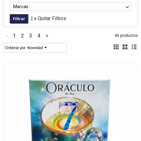
Marcas
|
x Quitar Filtros
<
1
2
3
4
>
86 productos
Ordenar por:
Novedad