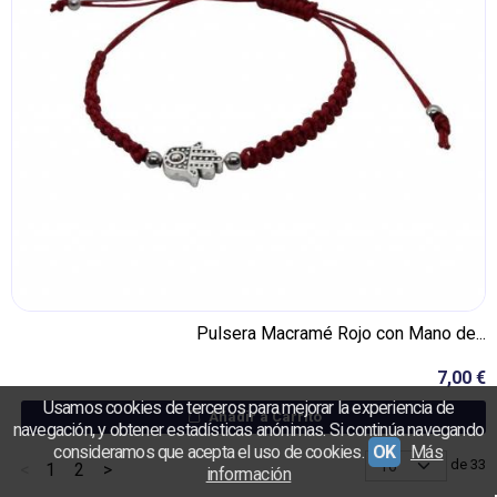
Pulsera Macramé Rojo con Mano de...
7,00 €
Usamos cookies de terceros para mejorar la experiencia de
Añadir a Carrito
navegación, y obtener estadísticas anónimas. Si continúa navegando
consideramos que acepta el uso de cookies.
OK
Más
de 33
<
1
2
>
información