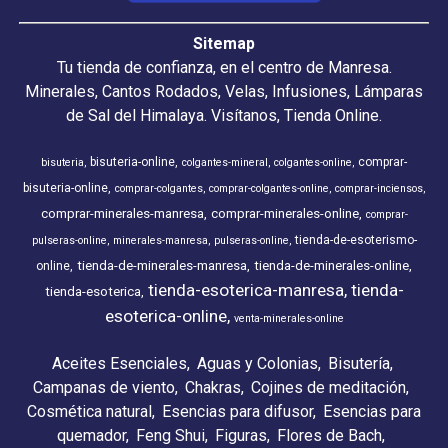
Sitemap
Tu tienda de confianza, en el centro de Manresa.
Minerales, Cantos Rodados, Velas, Infusiones, Lámparas
de Sal del Himalaya. Visítanos, Tienda Online.
bisuteria-online
comprar-
bisuteria
colgantes-mineral
colgantes-online
bisuteria-online
comprar-colgantes
comprar-colgantes-online
comprar-inciensos
comprar-minerales-manresa
comprar-minerales-online
comprar-
tienda-de-esoterismo-
pulseras-online
minerales-manresa
pulseras-online
tienda-de-minerales-manresa
tienda-de-minerales-online
online
tienda-esoterica-manresa
tienda-
tienda-esoterica
esoterica-online
venta-minerales-online
Aceites Esenciales
Aguas y Colonias
Bisutería
Campanas de viento
Chakras
Cojines de meditación
Cosmética natural
Esencias para difusor
Esencias para
quemador
Feng Shui
Figuras
Flores de Bach