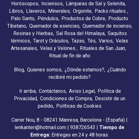
Horóscopos
Inciensos
Lámparas de Sal y Selenita
Libros
Llaveros
Minerales
Orgonite
Packs rituales
Palo Santo
Péndulos
Productos de Cobre
Producto
Tibetano
Quemador de esencias
Quemador de incienso
Resinas y Hierbas
Sal Rosa del Himalaya
Saquitos
térmicos
Tarot y Oráculos
Tazas
Tés
Varios
Velas
Artesanales
Velas y Velones
Rituales de San Juan
Ritual de fin de año
Blog
Quienes somos
¿Dónde estamos?
¿Cuándo
recibiré mi pedido?
Ir arriba
Contáctanos
Aviso Legal
Política de
Privacidad
Condiciones de Compra
Desistir de un
pedido
Políticas de Cookies
Carrer Nou, 8 - 08241 Manresa, Barcelona - (España) |
lenkanteri@hotmail.com |
938726543
|
Tiempo de
Entrega:
Entregas en 24 y 48 horas.