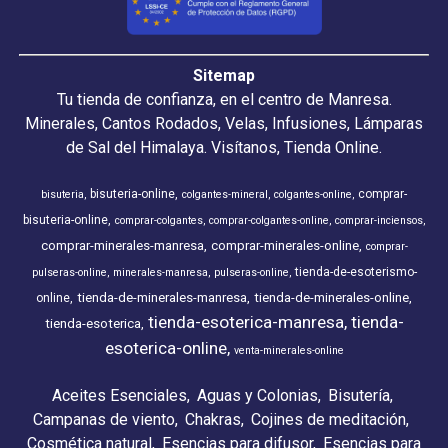
Sitemap
Tu tienda de confianza, en el centro de Manresa.
Minerales, Cantos Rodados, Velas, Infusiones, Lámparas
de Sal del Himalaya. Visítanos, Tienda Online.
bisuteria-online
comprar-
bisuteria
colgantes-mineral
colgantes-online
bisuteria-online
comprar-colgantes
comprar-colgantes-online
comprar-inciensos
comprar-minerales-manresa
comprar-minerales-online
comprar-
tienda-de-esoterismo-
pulseras-online
minerales-manresa
pulseras-online
tienda-de-minerales-manresa
tienda-de-minerales-online
online
tienda-esoterica-manresa
tienda-
tienda-esoterica
esoterica-online
venta-minerales-online
Aceites Esenciales
Aguas y Colonias
Bisutería
Campanas de viento
Chakras
Cojines de meditación
Cosmética natural
Esencias para difusor
Esencias para