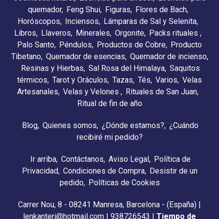
quemador
Feng Shui
Figuras
Flores de Bach
Horóscopos
Inciensos
Lámparas de Sal y Selenita
Libros
Llaveros
Minerales
Orgonite
Packs rituales
Palo Santo
Péndulos
Productos de Cobre
Producto
Tibetano
Quemador de esencias
Quemador de incienso
Resinas y Hierbas
Sal Rosa del Himalaya
Saquitos
térmicos
Tarot y Oráculos
Tazas
Tés
Varios
Velas
Artesanales
Velas y Velones
Rituales de San Juan
Ritual de fin de año
Blog
Quienes somos
¿Dónde estamos?
¿Cuándo
recibiré mi pedido?
Ir arriba
Contáctanos
Aviso Legal
Política de
Privacidad
Condiciones de Compra
Desistir de un
pedido
Políticas de Cookies
Carrer Nou, 8 - 08241 Manresa, Barcelona - (España) |
lenkanteri@hotmail.com |
938726543
|
Tiempo de