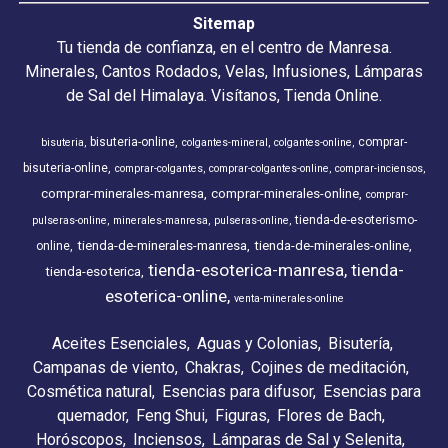
Sitemap
Tu tienda de confianza, en el centro de Manresa.
Minerales, Cantos Rodados, Velas, Infusiones, Lámparas
de Sal del Himalaya. Visítanos, Tienda Online.
bisuteria-online
comprar-
bisuteria
colgantes-mineral
colgantes-online
bisuteria-online
comprar-colgantes
comprar-colgantes-online
comprar-inciensos
comprar-minerales-manresa
comprar-minerales-online
comprar-
tienda-de-esoterismo-
pulseras-online
minerales-manresa
pulseras-online
tienda-de-minerales-manresa
tienda-de-minerales-online
online
tienda-esoterica-manresa
tienda-
tienda-esoterica
esoterica-online
venta-minerales-online
Aceites Esenciales
Aguas y Colonias
Bisutería
Campanas de viento
Chakras
Cojines de meditación
Cosmética natural
Esencias para difusor
Esencias para
quemador
Feng Shui
Figuras
Flores de Bach
Horóscopos
Inciensos
Lámparas de Sal y Selenita