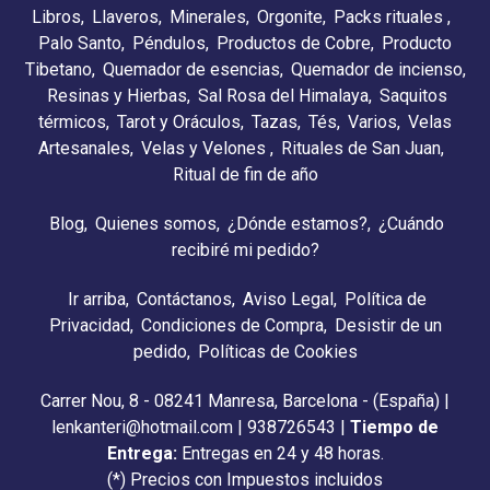
Libros
Llaveros
Minerales
Orgonite
Packs rituales
Palo Santo
Péndulos
Productos de Cobre
Producto
Tibetano
Quemador de esencias
Quemador de incienso
Resinas y Hierbas
Sal Rosa del Himalaya
Saquitos
térmicos
Tarot y Oráculos
Tazas
Tés
Varios
Velas
Artesanales
Velas y Velones
Rituales de San Juan
Ritual de fin de año
Blog
Quienes somos
¿Dónde estamos?
¿Cuándo
recibiré mi pedido?
Ir arriba
Contáctanos
Aviso Legal
Política de
Privacidad
Condiciones de Compra
Desistir de un
pedido
Políticas de Cookies
Carrer Nou, 8 - 08241 Manresa, Barcelona - (España) |
lenkanteri@hotmail.com |
938726543
|
Tiempo de
Entrega:
Entregas en 24 y 48 horas.
(*) Precios con Impuestos incluidos