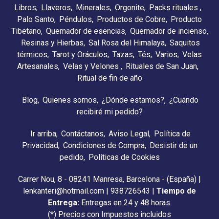
Libros
Llaveros
Minerales
Orgonite
Packs rituales
Palo Santo
Péndulos
Productos de Cobre
Producto
Tibetano
Quemador de esencias
Quemador de incienso
Resinas y Hierbas
Sal Rosa del Himalaya
Saquitos
térmicos
Tarot y Oráculos
Tazas
Tés
Varios
Velas
Artesanales
Velas y Velones
Rituales de San Juan
Ritual de fin de año
Blog
Quienes somos
¿Dónde estamos?
¿Cuándo
recibiré mi pedido?
Ir arriba
Contáctanos
Aviso Legal
Política de
Privacidad
Condiciones de Compra
Desistir de un
pedido
Políticas de Cookies
Carrer Nou, 8 - 08241 Manresa, Barcelona - (España) |
lenkanteri@hotmail.com |
938726543
|
Tiempo de
Entrega:
Entregas en 24 y 48 horas.
(*) Precios con Impuestos incluidos