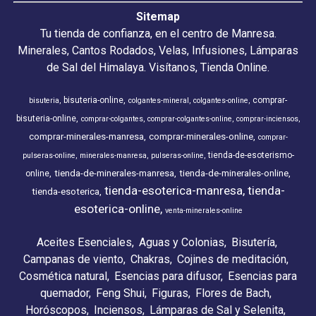
Sitemap
Tu tienda de confianza, en el centro de Manresa.
Minerales, Cantos Rodados, Velas, Infusiones, Lámparas
de Sal del Himalaya. Visítanos, Tienda Online.
bisuteria-online
comprar-
bisuteria
colgantes-mineral
colgantes-online
bisuteria-online
comprar-colgantes
comprar-colgantes-online
comprar-inciensos
comprar-minerales-manresa
comprar-minerales-online
comprar-
tienda-de-esoterismo-
pulseras-online
minerales-manresa
pulseras-online
tienda-de-minerales-manresa
tienda-de-minerales-online
online
tienda-esoterica-manresa
tienda-
tienda-esoterica
esoterica-online
venta-minerales-online
Aceites Esenciales
Aguas y Colonias
Bisutería
Campanas de viento
Chakras
Cojines de meditación
Cosmética natural
Esencias para difusor
Esencias para
quemador
Feng Shui
Figuras
Flores de Bach
Horóscopos
Inciensos
Lámparas de Sal y Selenita