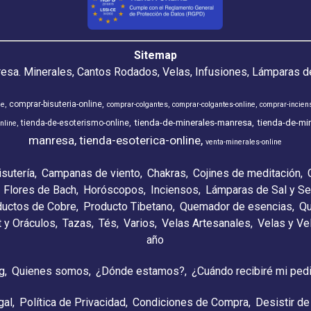
Sitemap
resa. Minerales, Cantos Rodados, Velas, Infusiones, Lámparas de
comprar-bisuteria-online
ne
comprar-colgantes
comprar-colgantes-online
comprar-incien
tienda-de-minerales-manresa
tienda-de-min
tienda-de-esoterismo-online
nline
manresa
tienda-esoterica-online
venta-minerales-online
isutería
Campanas de viento
Chakras
Cojines de meditación
Flores de Bach
Horóscopos
Inciensos
Lámparas de Sal y Se
ductos de Cobre
Producto Tibetano
Quemador de esencias
Qu
t y Oráculos
Tazas
Tés
Varios
Velas Artesanales
Velas y V
año
g
Quienes somos
¿Dónde estamos?
¿Cuándo recibiré mi ped
gal
Política de Privacidad
Condiciones de Compra
Desistir de