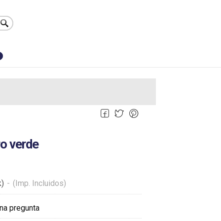
0
ro verde
k)
-
(Imp. Incluidos)
na pregunta