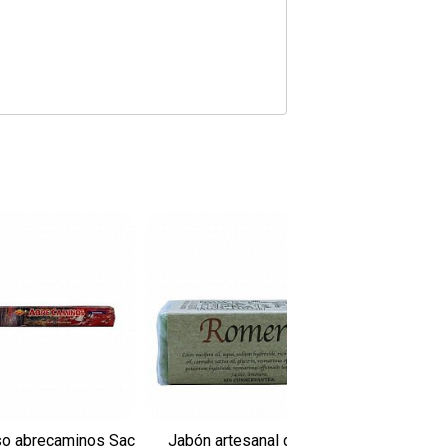
so abrecaminos Sac
Jabón artesanal de romero
Esencia