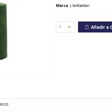
Marca
:
L'enKanteri
Añadir a C
RIOS