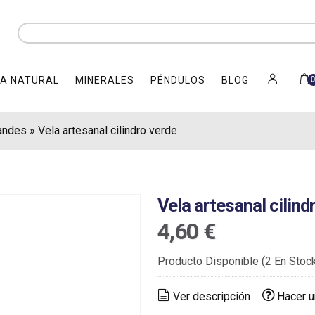
A NATURAL
MINERALES
PÉNDULOS
BLOG
andes
»
Vela artesanal cilindro verde
Vela artesanal cilind
4,60 €
Producto Disponible
(2 En Stoc
Ver descripción
Hacer u