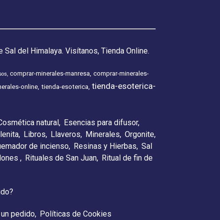
 Sal del Himalaya. Visítanos, Tienda Online.
comprar-minerales-manresa
comprar-minerales-
sos
tienda-esoterica-
erales-online
tienda-esoterica
Cosmética natural
Esencias para difusor
lenita
Libros
Llaveros
Minerales
Orgonite
emador de incienso
Resinas y Hierbas
Sal
elones
Rituales de San Juan
Ritual de fin de
ido?
 un pedido
Políticas de Cookies