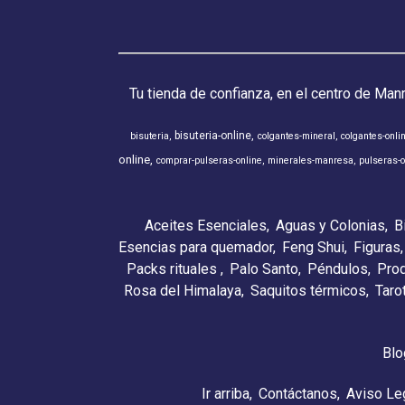
Tu tienda de confianza, en el centro de Man
bisuteria-online
bisuteria
colgantes-mineral
colgantes-onli
online
comprar-pulseras-online
minerales-manresa
pulseras-o
Aceites Esenciales
Aguas y Colonias
B
Esencias para quemador
Feng Shui
Figuras
Packs rituales
Palo Santo
Péndulos
Pro
Rosa del Himalaya
Saquitos térmicos
Taro
Blo
Ir arriba
Contáctanos
Aviso Le