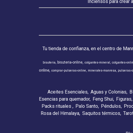
Inciensos para crear 
Tu tienda de confianza, en el centro de Man
bisuteria-online
bisuteria
colgantes-mineral
colgantes-onli
online
comprar-pulseras-online
minerales-manresa
pulseras-o
Aceites Esenciales
Aguas y Colonias
B
Esencias para quemador
Feng Shui
Figuras
Packs rituales
Palo Santo
Péndulos
Pro
Rosa del Himalaya
Saquitos térmicos
Taro