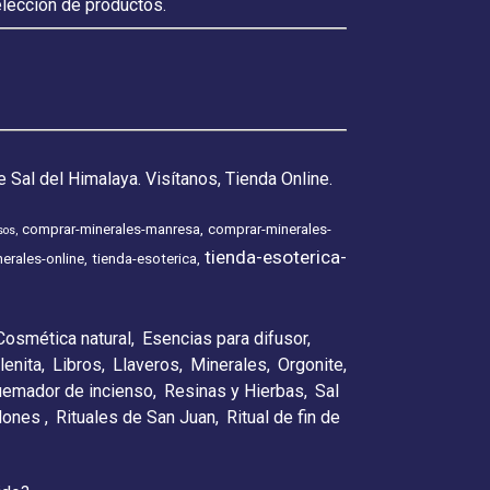
elección de productos.
 Sal del Himalaya. Visítanos, Tienda Online.
comprar-minerales-manresa
comprar-minerales-
sos
tienda-esoterica-
erales-online
tienda-esoterica
Cosmética natural
Esencias para difusor
lenita
Libros
Llaveros
Minerales
Orgonite
emador de incienso
Resinas y Hierbas
Sal
elones
Rituales de San Juan
Ritual de fin de