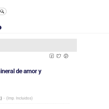
0
ineral de amor y
k)
-
(Imp. Incluidos)