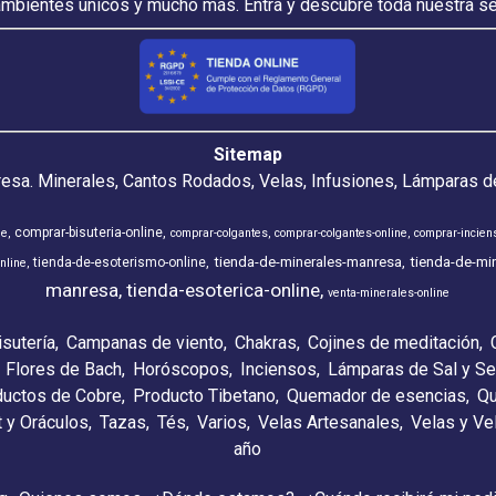
ambientes únicos y mucho más. Entra y descubre toda nuestra s
Sitemap
resa. Minerales, Cantos Rodados, Velas, Infusiones, Lámparas de
comprar-bisuteria-online
ne
comprar-colgantes
comprar-colgantes-online
comprar-incien
tienda-de-minerales-manresa
tienda-de-min
tienda-de-esoterismo-online
nline
manresa
tienda-esoterica-online
venta-minerales-online
isutería
Campanas de viento
Chakras
Cojines de meditación
Flores de Bach
Horóscopos
Inciensos
Lámparas de Sal y Se
ductos de Cobre
Producto Tibetano
Quemador de esencias
Qu
t y Oráculos
Tazas
Tés
Varios
Velas Artesanales
Velas y V
año