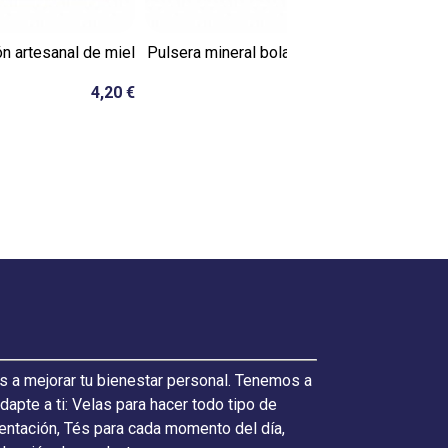
n artesanal de miel
Pulsera mineral bola 4 mm de
Colonia d
jaspe...
4,20 €
6,00 €
s a mejorar tu bienestar personal. Tenemos a
pte a ti: Velas para hacer todo tipo de
ientación, Tés para cada momento del día,