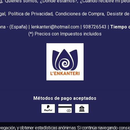
g
Quienes somos
¿Dónde estamos?
¿Cuándo recibiré mi ped
gal
Política de Privacidad
Condiciones de Compra
Desistir de
ona - (España) | lenkanteri@hotmail.com |
938726543
|
Tiempo 
(*) Precios con Impuestos incluidos
Métodos de pago aceptados
vegación, y obtener estadísticas anónimas. Si continúa navegando cons
L'enKanteri
- Copyright © 2026 [9269] - Con la tecnología de Palbin.com