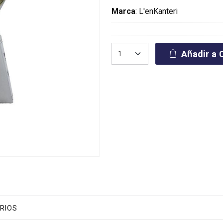
Marca
:
L'enKanteri
Añadir a C
RIOS