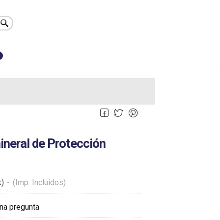
0
ineral de Protección
k)
-
(Imp. Incluidos)
na pregunta