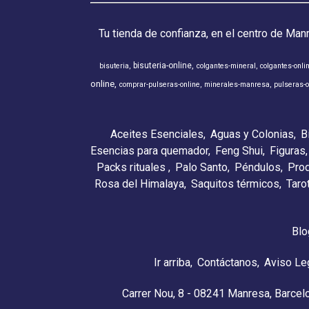
Tu tienda de confianza, en el centro de Man
bisuteria-online
bisuteria
colgantes-mineral
colgantes-onli
online
comprar-pulseras-online
minerales-manresa
pulseras-o
Aceites Esenciales
Aguas y Colonias
B
Esencias para quemador
Feng Shui
Figuras
Packs rituales
Palo Santo
Péndulos
Pro
Rosa del Himalaya
Saquitos térmicos
Taro
Blo
Ir arriba
Contáctanos
Aviso Le
Carrer Nou, 8 - 08241 Manresa, Barcel