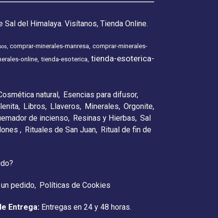
 Sal del Himalaya. Visítanos, Tienda Online.
comprar-minerales-manresa
comprar-minerales-
sos
tienda-esoterica-
erales-online
tienda-esoterica
Cosmética natural
Esencias para difusor
lenita
Libros
Llaveros
Minerales
Orgonite
emador de incienso
Resinas y Hierbas
Sal
elones
Rituales de San Juan
Ritual de fin de
ido?
 un pedido
Políticas de Cookies
de Entrega:
Entregas en 24 y 48 horas.