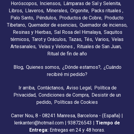
Horóscopos
Inciensos
Lámparas de Sal y Selenita
Libros
Llaveros
Minerales
Orgonite
Packs rituales
Palo Santo
Péndulos
Productos de Cobre
Producto
Tibetano
Quemador de esencias
Quemador de incienso
Resinas y Hierbas
Sal Rosa del Himalaya
Saquitos
térmicos
Tarot y Oráculos
Tazas
Tés
Varios
Velas
Artesanales
Velas y Velones
Rituales de San Juan
Ritual de fin de año
Blog
Quienes somos
¿Dónde estamos?
¿Cuándo
recibiré mi pedido?
Ir arriba
Contáctanos
Aviso Legal
Política de
Privacidad
Condiciones de Compra
Desistir de un
pedido
Políticas de Cookies
Carrer Nou, 8 - 08241 Manresa, Barcelona - (España) |
lenkanteri@hotmail.com |
938726543
|
Tiempo de
Entrega:
Entregas en 24 y 48 horas.