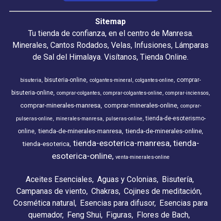
Sitemap
Tu tienda de confianza, en el centro de Manresa.
Minerales, Cantos Rodados, Velas, Infusiones, Lámparas
de Sal del Himalaya. Visítanos, Tienda Online.
bisuteria-online
comprar-
bisuteria
colgantes-mineral
colgantes-online
bisuteria-online
comprar-colgantes
comprar-colgantes-online
comprar-inciensos
comprar-minerales-manresa
comprar-minerales-online
comprar-
tienda-de-esoterismo-
pulseras-online
minerales-manresa
pulseras-online
tienda-de-minerales-manresa
tienda-de-minerales-online
online
tienda-esoterica-manresa
tienda-
tienda-esoterica
esoterica-online
venta-minerales-online
Aceites Esenciales
Aguas y Colonias
Bisutería
Campanas de viento
Chakras
Cojines de meditación
Cosmética natural
Esencias para difusor
Esencias para
quemador
Feng Shui
Figuras
Flores de Bach