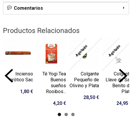
Comentarios
Productos Relacionados
Agotado
Agotado
Incienso
Té Yogi Tea
Colgante
Colgante
erótico Sac
Buenos
Pequeño de
Llave de San
sueños
Olivino y Plata
Benito de
1,80 €
Rooibos...
Plata
28,50 €
4,20 €
24,95 €