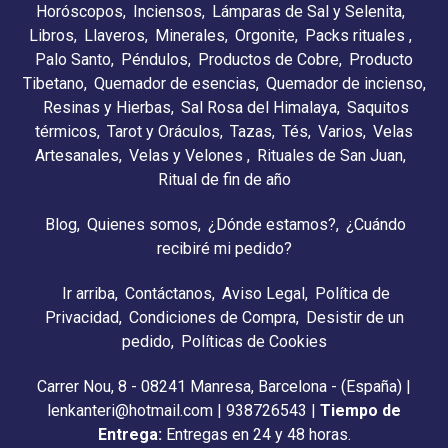
Horóscopos
Inciensos
Lámparas de Sal y Selenita
Libros
Llaveros
Minerales
Orgonite
Packs rituales
Palo Santo
Péndulos
Productos de Cobre
Producto
Tibetano
Quemador de esencias
Quemador de incienso
Resinas y Hierbas
Sal Rosa del Himalaya
Saquitos
térmicos
Tarot y Oráculos
Tazas
Tés
Varios
Velas
Artesanales
Velas y Velones
Rituales de San Juan
Ritual de fin de año
Blog
Quienes somos
¿Dónde estamos?
¿Cuándo
recibiré mi pedido?
Ir arriba
Contáctanos
Aviso Legal
Política de
Privacidad
Condiciones de Compra
Desistir de un
pedido
Políticas de Cookies
Carrer Nou, 8 - 08241 Manresa, Barcelona - (España) |
lenkanteri@hotmail.com |
938726543
|
Tiempo de
Entrega:
Entregas en 24 y 48 horas.