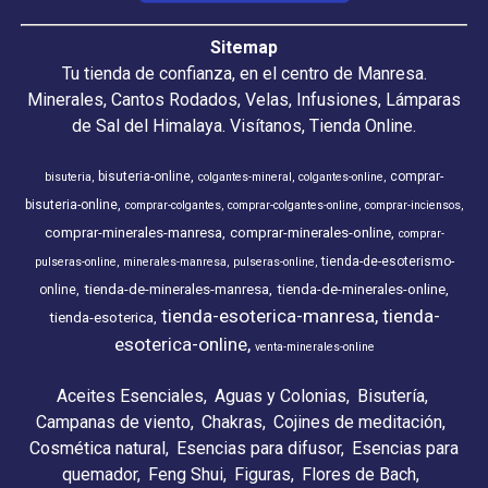
Sitemap
Tu tienda de confianza, en el centro de Manresa.
Minerales, Cantos Rodados, Velas, Infusiones, Lámparas
de Sal del Himalaya. Visítanos, Tienda Online.
bisuteria-online
comprar-
bisuteria
colgantes-mineral
colgantes-online
bisuteria-online
comprar-colgantes
comprar-colgantes-online
comprar-inciensos
comprar-minerales-manresa
comprar-minerales-online
comprar-
tienda-de-esoterismo-
pulseras-online
minerales-manresa
pulseras-online
tienda-de-minerales-manresa
tienda-de-minerales-online
online
tienda-esoterica-manresa
tienda-
tienda-esoterica
esoterica-online
venta-minerales-online
Aceites Esenciales
Aguas y Colonias
Bisutería
Campanas de viento
Chakras
Cojines de meditación
Cosmética natural
Esencias para difusor
Esencias para
quemador
Feng Shui
Figuras
Flores de Bach