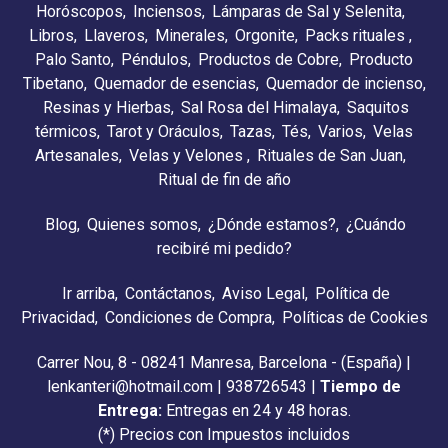
Horóscopos
Inciensos
Lámparas de Sal y Selenita
Libros
Llaveros
Minerales
Orgonite
Packs rituales
Palo Santo
Péndulos
Productos de Cobre
Producto
Tibetano
Quemador de esencias
Quemador de incienso
Resinas y Hierbas
Sal Rosa del Himalaya
Saquitos
térmicos
Tarot y Oráculos
Tazas
Tés
Varios
Velas
Artesanales
Velas y Velones
Rituales de San Juan
Ritual de fin de año
Blog
Quienes somos
¿Dónde estamos?
¿Cuándo
recibiré mi pedido?
Ir arriba
Contáctanos
Aviso Legal
Política de
Privacidad
Condiciones de Compra
Políticas de Cookies
Carrer Nou, 8 - 08241 Manresa, Barcelona - (España) |
lenkanteri@hotmail.com |
938726543
|
Tiempo de
Entrega:
Entregas en 24 y 48 horas.
(*) Precios con Impuestos incluidos