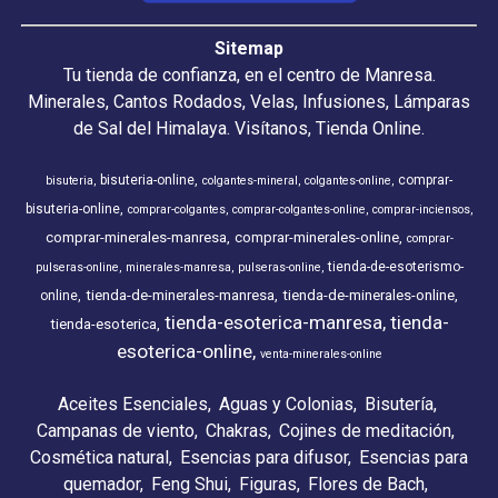
Sitemap
Tu tienda de confianza, en el centro de Manresa.
Minerales, Cantos Rodados, Velas, Infusiones, Lámparas
de Sal del Himalaya. Visítanos, Tienda Online.
bisuteria-online
comprar-
bisuteria
colgantes-mineral
colgantes-online
bisuteria-online
comprar-colgantes
comprar-colgantes-online
comprar-inciensos
comprar-minerales-manresa
comprar-minerales-online
comprar-
tienda-de-esoterismo-
pulseras-online
minerales-manresa
pulseras-online
tienda-de-minerales-manresa
tienda-de-minerales-online
online
tienda-esoterica-manresa
tienda-
tienda-esoterica
esoterica-online
venta-minerales-online
Aceites Esenciales
Aguas y Colonias
Bisutería
Campanas de viento
Chakras
Cojines de meditación
Cosmética natural
Esencias para difusor
Esencias para
quemador
Feng Shui
Figuras
Flores de Bach