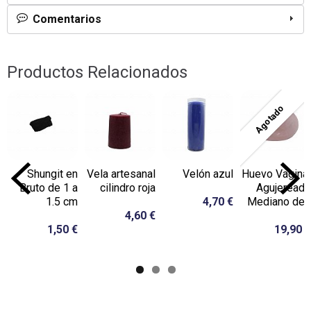
Comentarios
Productos Relacionados
Agotado
Shungit en
Vela artesanal
Velón azul
Huevo Vaginal
Bruto de 1 a
cilindro roja
Agujereado
1.5 cm
4,70 €
Mediano de...
4,60 €
1,50 €
19,90 €