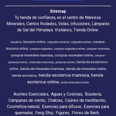
Sitemap
Tu tienda de confianza, en el centro de Manresa.
Minerales, Cantos Rodados, Velas, Infusiones, Lámparas
de Sal del Himalaya. Visítanos, Tienda Online.
bisuteria-online
comprar-
bisuteria
colgantes-mineral
colgantes-online
bisuteria-online
comprar-colgantes
comprar-colgantes-online
comprar-inciensos
comprar-minerales-manresa
comprar-minerales-online
comprar-
tienda-de-esoterismo-
pulseras-online
minerales-manresa
pulseras-online
tienda-de-minerales-manresa
tienda-de-minerales-online
online
tienda-esoterica-manresa
tienda-
tienda-esoterica
esoterica-online
venta-minerales-online
Aceites Esenciales
Aguas y Colonias
Bisutería
Campanas de viento
Chakras
Cojines de meditación
Cosmética natural
Esencias para difusor
Esencias para
quemador
Feng Shui
Figuras
Flores de Bach