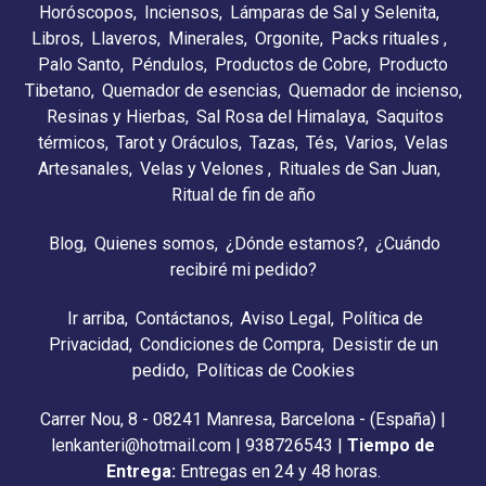
Horóscopos
Inciensos
Lámparas de Sal y Selenita
Libros
Llaveros
Minerales
Orgonite
Packs rituales
Palo Santo
Péndulos
Productos de Cobre
Producto
Tibetano
Quemador de esencias
Quemador de incienso
Resinas y Hierbas
Sal Rosa del Himalaya
Saquitos
térmicos
Tarot y Oráculos
Tazas
Tés
Varios
Velas
Artesanales
Velas y Velones
Rituales de San Juan
Ritual de fin de año
Blog
Quienes somos
¿Dónde estamos?
¿Cuándo
recibiré mi pedido?
Ir arriba
Contáctanos
Aviso Legal
Política de
Privacidad
Condiciones de Compra
Desistir de un
pedido
Políticas de Cookies
Carrer Nou, 8 - 08241 Manresa, Barcelona - (España) |
lenkanteri@hotmail.com |
938726543
|
Tiempo de
Entrega:
Entregas en 24 y 48 horas.