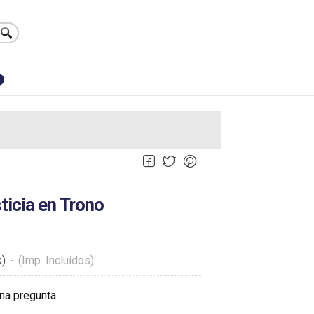
0
sticia en Trono
k)
-
(Imp. Incluidos)
na pregunta