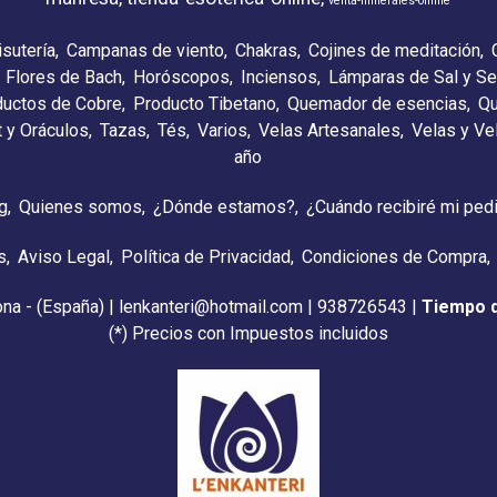
venta-minerales-online
isutería
Campanas de viento
Chakras
Cojines de meditación
Flores de Bach
Horóscopos
Inciensos
Lámparas de Sal y Se
ductos de Cobre
Producto Tibetano
Quemador de esencias
Qu
t y Oráculos
Tazas
Tés
Varios
Velas Artesanales
Velas y V
año
g
Quienes somos
¿Dónde estamos?
¿Cuándo recibiré mi ped
s
Aviso Legal
Política de Privacidad
Condiciones de Compra
ona - (España) | lenkanteri@hotmail.com |
938726543
|
Tiempo 
(*) Precios con Impuestos incluidos