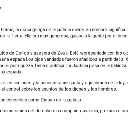
o
hemis, la diosa griega de la justicia divina. Su nombre significa la
 de la Tierra. Ella era muy generosa, guiaba a la gente por el bue
ulos de Delfos y asesora de Zeus. Está representada con los o
a una espada.Los ojos vendados fueron añadidos a partir del s. X
enciar por riqueza, fama o política. La Justicia pesa en la balan
 su espada.
r las acciones y la administración justa y equilibrada de la ley,
y el control sobre los asuntos de los dioses y los hombres.
ron conocidas como Diosas de la justicia.
dministración del derecho sin corrupción, avaricia, prejuicio o pr