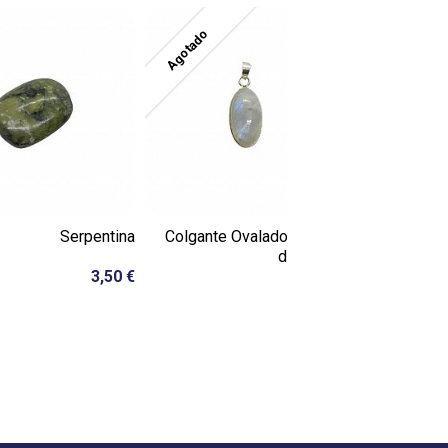
Agotado
Serpentina
Colgante Ovalado Pequeño
Colgante Lá
de Piedra...
3,50 €
23,00 €