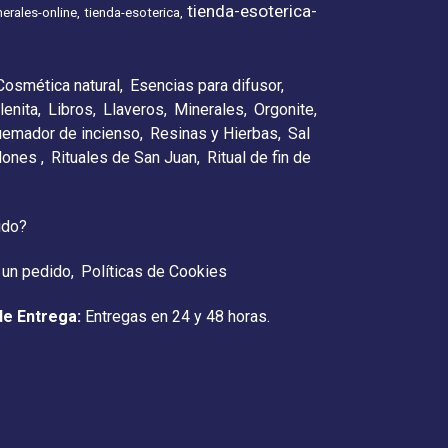
tienda-esoterica-
erales-online
tienda-esoterica
Cosmética natural
Esencias para difusor
lenita
Libros
Llaveros
Minerales
Orgonite
emador de incienso
Resinas y Hierbas
Sal
elones
Rituales de San Juan
Ritual de fin de
ido?
 un pedido
Políticas de Cookies
de Entrega:
Entregas en 24 y 48 horas.