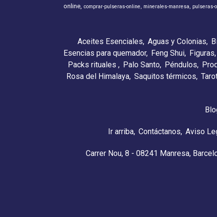
online
comprar-pulseras-online
minerales-manresa
pulseras-o
Aceites Esenciales
Aguas y Colonias
B
Esencias para quemador
Feng Shui
Figuras
Packs rituales
Palo Santo
Péndulos
Pro
Rosa del Himalaya
Saquitos térmicos
Taro
Blo
Ir arriba
Contáctanos
Aviso Le
Carrer Nou, 8 - 08241 Manresa, Barcel