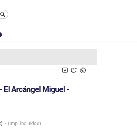
0
- El Arcángel Miguel -
k)
-
(Imp. Incluidos)