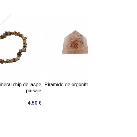
neral chip de jaspe
Pirámide de orgonite y cuarzo
7 Mec
paisaje
rosa...
4,50 €
16,50 €