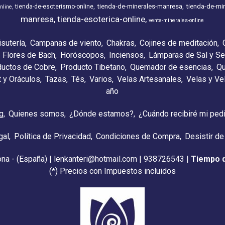
tienda-de-minerales-manresa
tienda-de-min
tienda-de-esoterismo-online
nline
manresa
tienda-esoterica-online
venta-minerales-online
isutería
Campanas de viento
Chakras
Cojines de meditación
Flores de Bach
Horóscopos
Inciensos
Lámparas de Sal y Se
ductos de Cobre
Producto Tibetano
Quemador de esencias
Qu
t y Oráculos
Tazas
Tés
Varios
Velas Artesanales
Velas y V
año
g
Quienes somos
¿Dónde estamos?
¿Cuándo recibiré mi ped
gal
Política de Privacidad
Condiciones de Compra
Desistir de
ona - (España) | lenkanteri@hotmail.com |
938726543
|
Tiempo 
(*) Precios con Impuestos incluidos