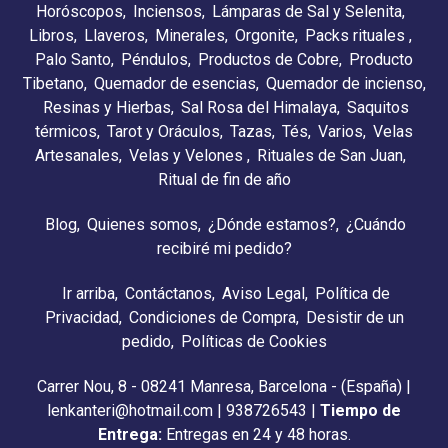
Horóscopos
Inciensos
Lámparas de Sal y Selenita
Libros
Llaveros
Minerales
Orgonite
Packs rituales
Palo Santo
Péndulos
Productos de Cobre
Producto
Tibetano
Quemador de esencias
Quemador de incienso
Resinas y Hierbas
Sal Rosa del Himalaya
Saquitos
térmicos
Tarot y Oráculos
Tazas
Tés
Varios
Velas
Artesanales
Velas y Velones
Rituales de San Juan
Ritual de fin de año
Blog
Quienes somos
¿Dónde estamos?
¿Cuándo
recibiré mi pedido?
Ir arriba
Contáctanos
Aviso Legal
Política de
Privacidad
Condiciones de Compra
Desistir de un
pedido
Políticas de Cookies
Carrer Nou, 8 - 08241 Manresa, Barcelona - (España) |
lenkanteri@hotmail.com |
938726543
|
Tiempo de
Entrega:
Entregas en 24 y 48 horas.