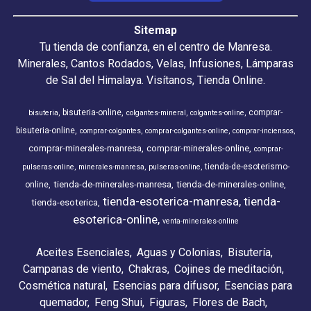
Sitemap
Tu tienda de confianza, en el centro de Manresa.
Minerales, Cantos Rodados, Velas, Infusiones, Lámparas
de Sal del Himalaya. Visítanos, Tienda Online.
bisuteria-online
comprar-
bisuteria
colgantes-mineral
colgantes-online
bisuteria-online
comprar-colgantes
comprar-colgantes-online
comprar-inciensos
comprar-minerales-manresa
comprar-minerales-online
comprar-
tienda-de-esoterismo-
pulseras-online
minerales-manresa
pulseras-online
tienda-de-minerales-manresa
tienda-de-minerales-online
online
tienda-esoterica-manresa
tienda-
tienda-esoterica
esoterica-online
venta-minerales-online
Aceites Esenciales
Aguas y Colonias
Bisutería
Campanas de viento
Chakras
Cojines de meditación
Cosmética natural
Esencias para difusor
Esencias para
quemador
Feng Shui
Figuras
Flores de Bach