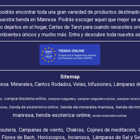
odrás encontrar toda una gran variedad de productos destinado
nuestra tienda en Manresa. Podrás escoger aquel que mejor se ada
 o dejarlos en el hogar, Cartas de Tarot para cuando necesites or
ambientes únicos y mucho más. Entra y descubre toda nuestra s
Sitemap
resa. Minerales, Cantos Rodados, Velas, Infusiones, Lámparas de
comprar-bisuteria-online
ne
comprar-colgantes
comprar-colgantes-online
comprar-incien
tienda-de-minerales-manresa
tienda-de-min
tienda-de-esoterismo-online
nline
manresa
tienda-esoterica-online
venta-minerales-online
isutería
Campanas de viento
Chakras
Cojines de meditación
Flores de Bach
Horóscopos
Inciensos
Lámparas de Sal y Se