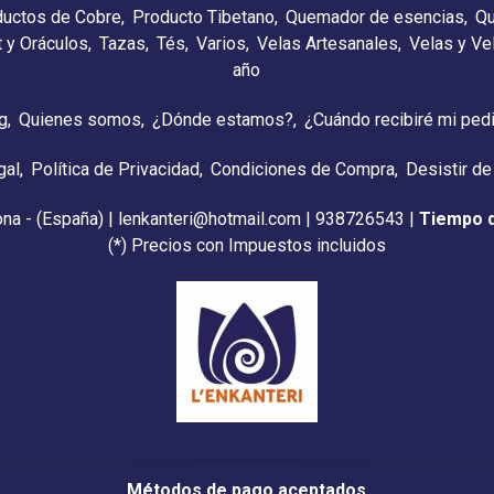
ductos de Cobre
Producto Tibetano
Quemador de esencias
Qu
t y Oráculos
Tazas
Tés
Varios
Velas Artesanales
Velas y V
año
g
Quienes somos
¿Dónde estamos?
¿Cuándo recibiré mi ped
gal
Política de Privacidad
Condiciones de Compra
Desistir de
ona - (España) | lenkanteri@hotmail.com |
938726543
|
Tiempo 
(*) Precios con Impuestos incluidos
Métodos de pago aceptados