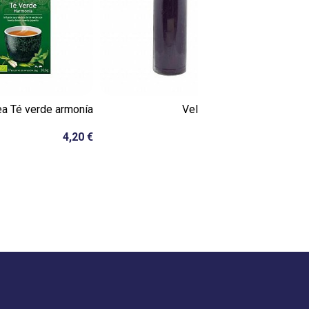
ea Té verde armonía
Velón violeta
Lla
4,20 €
4,70 €