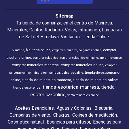
Sitemap
Tu tienda de confianza, en el centro de Manresa.
Minerales, Cantos Rodados, Velas, Infusiones, Lámparas
de Sal del Himalaya. Visítanos, Tienda Online.
bisuteria-online
comprar-
bisuteria
colgantes-mineral
colgantes-online
bisuteria-online
comprar-colgantes
comprar-colgantes-online
comprar-inciensos
comprar-minerales-manresa
comprar-minerales-online
comprar-
tienda-de-esoterismo-
pulseras-online
minerales-manresa
pulseras-online
tienda-de-minerales-manresa
tienda-de-minerales-online
online
tienda-esoterica-manresa
tienda-
tienda-esoterica
esoterica-online
venta-minerales-online
Aceites Esenciales
Aguas y Colonias
Bisutería
Campanas de viento
Chakras
Cojines de meditación
Cosmética natural
Esencias para difusor
Esencias para
quemador
Feng Shui
Figuras
Flores de Bach