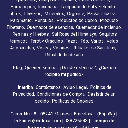
Horóscopos
Inciensos
Lámparas de Sal y Selenita
Libros
Llaveros
Minerales
Orgonite
Packs rituales
Palo Santo
Péndulos
Productos de Cobre
Producto
Tibetano
Quemador de esencias
Quemador de incienso
Resinas y Hierbas
Sal Rosa del Himalaya
Saquitos
térmicos
Tarot y Oráculos
Tazas
Tés
Varios
Velas
Artesanales
Velas y Velones
Rituales de San Juan
Ritual de fin de año
Blog
Quienes somos
¿Dónde estamos?
¿Cuándo
recibiré mi pedido?
Ir arriba
Contáctanos
Aviso Legal
Política de
Privacidad
Condiciones de Compra
Desistir de un
pedido
Políticas de Cookies
Carrer Nou, 8 - 08241 Manresa, Barcelona - (España) |
lenkanteri@hotmail.com |
938726543
|
Tiempo de
Entrega:
Entregas en 24 y 48 horas.