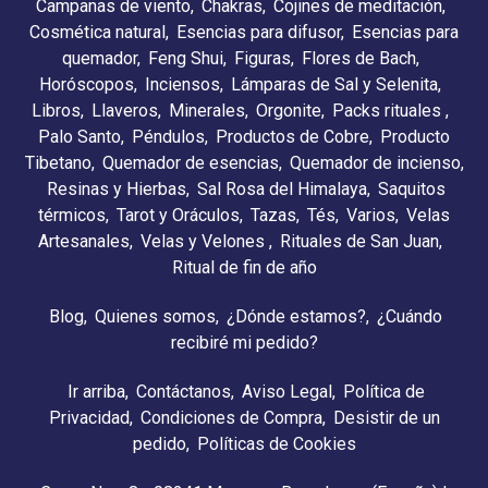
Campanas de viento
Chakras
Cojines de meditación
Cosmética natural
Esencias para difusor
Esencias para
quemador
Feng Shui
Figuras
Flores de Bach
Horóscopos
Inciensos
Lámparas de Sal y Selenita
Libros
Llaveros
Minerales
Orgonite
Packs rituales
Palo Santo
Péndulos
Productos de Cobre
Producto
Tibetano
Quemador de esencias
Quemador de incienso
Resinas y Hierbas
Sal Rosa del Himalaya
Saquitos
térmicos
Tarot y Oráculos
Tazas
Tés
Varios
Velas
Artesanales
Velas y Velones
Rituales de San Juan
Ritual de fin de año
Blog
Quienes somos
¿Dónde estamos?
¿Cuándo
recibiré mi pedido?
Ir arriba
Contáctanos
Aviso Legal
Política de
Privacidad
Condiciones de Compra
Desistir de un
pedido
Políticas de Cookies