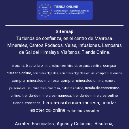
Sitemap
Tu tienda de confianza, en el centro de Manresa.
Minerales, Cantos Rodados, Velas, Infusiones, Lámparas
de Sal del Himalaya. Visítanos, Tienda Online.
bisuteria-online
comprar-
bisuteria
colgantes-mineral
colgantes-online
bisuteria-online
comprar-colgantes
comprar-colgantes-online
comprar-inciensos
comprar-minerales-manresa
comprar-minerales-online
comprar-
tienda-de-esoterismo-
pulseras-online
minerales-manresa
pulseras-online
tienda-de-minerales-manresa
tienda-de-minerales-online
online
tienda-esoterica-manresa
tienda-
tienda-esoterica
esoterica-online
venta-minerales-online
Aceites Esenciales
Aguas y Colonias
Bisutería