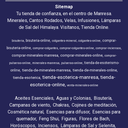
Sitemap
Tu tienda de confianza, en el centro de Manresa.
Minerales, Cantos Rodados, Velas, Infusiones, Lámparas
de Sal del Himalaya. Visítanos, Tienda Online.
bisuteria-online
comprar-
bisuteria
colgantes-mineral
colgantes-online
bisuteria-online
comprar-colgantes
comprar-colgantes-online
comprar-inciensos
comprar-minerales-manresa
comprar-minerales-online
comprar-
tienda-de-esoterismo-
pulseras-online
minerales-manresa
pulseras-online
tienda-de-minerales-manresa
tienda-de-minerales-online
online
tienda-esoterica-manresa
tienda-
tienda-esoterica
esoterica-online
venta-minerales-online
Aceites Esenciales
Aguas y Colonias
Bisutería
Campanas de viento
Chakras
Cojines de meditación
Cosmética natural
Esencias para difusor
Esencias para
quemador
Feng Shui
Figuras
Flores de Bach
Horóscopos
Inciensos
Lámparas de Sal y Selenita