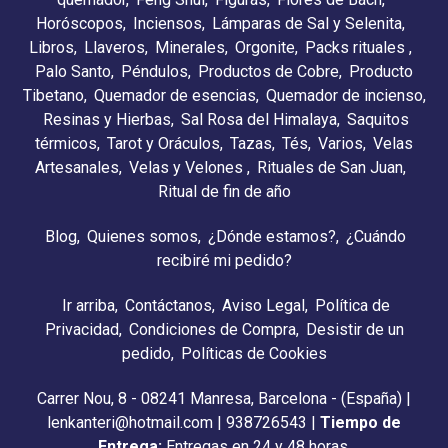
Horóscopos
Inciensos
Lámparas de Sal y Selenita
Libros
Llaveros
Minerales
Orgonite
Packs rituales
Palo Santo
Péndulos
Productos de Cobre
Producto
Tibetano
Quemador de esencias
Quemador de incienso
Resinas y Hierbas
Sal Rosa del Himalaya
Saquitos
térmicos
Tarot y Oráculos
Tazas
Tés
Varios
Velas
Artesanales
Velas y Velones
Rituales de San Juan
Ritual de fin de año
Blog
Quienes somos
¿Dónde estamos?
¿Cuándo
recibiré mi pedido?
Ir arriba
Contáctanos
Aviso Legal
Política de
Privacidad
Condiciones de Compra
Desistir de un
pedido
Políticas de Cookies
Carrer Nou, 8 - 08241 Manresa, Barcelona - (España) |
lenkanteri@hotmail.com |
938726543
|
Tiempo de
Entrega:
Entregas en 24 y 48 horas.