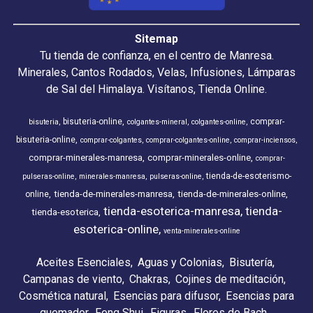
Sitemap
Tu tienda de confianza, en el centro de Manresa.
Minerales, Cantos Rodados, Velas, Infusiones, Lámparas
de Sal del Himalaya. Visítanos, Tienda Online.
bisuteria-online
comprar-
bisuteria
colgantes-mineral
colgantes-online
bisuteria-online
comprar-colgantes
comprar-colgantes-online
comprar-inciensos
comprar-minerales-manresa
comprar-minerales-online
comprar-
tienda-de-esoterismo-
pulseras-online
minerales-manresa
pulseras-online
tienda-de-minerales-manresa
tienda-de-minerales-online
online
tienda-esoterica-manresa
tienda-
tienda-esoterica
esoterica-online
venta-minerales-online
Aceites Esenciales
Aguas y Colonias
Bisutería
Campanas de viento
Chakras
Cojines de meditación
Cosmética natural
Esencias para difusor
Esencias para
quemador
Feng Shui
Figuras
Flores de Bach