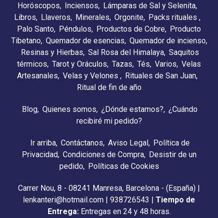
Horóscopos
Inciensos
Lámparas de Sal y Selenita
Libros
Llaveros
Minerales
Orgonite
Packs rituales
Palo Santo
Péndulos
Productos de Cobre
Producto
Tibetano
Quemador de esencias
Quemador de incienso
Resinas y Hierbas
Sal Rosa del Himalaya
Saquitos
térmicos
Tarot y Oráculos
Tazas
Tés
Varios
Velas
Artesanales
Velas y Velones
Rituales de San Juan
Ritual de fin de año
Blog
Quienes somos
¿Dónde estamos?
¿Cuándo
recibiré mi pedido?
Ir arriba
Contáctanos
Aviso Legal
Política de
Privacidad
Condiciones de Compra
Desistir de un
pedido
Políticas de Cookies
Carrer Nou, 8 - 08241 Manresa, Barcelona - (España) |
lenkanteri@hotmail.com |
938726543
|
Tiempo de
Entrega:
Entregas en 24 y 48 horas.