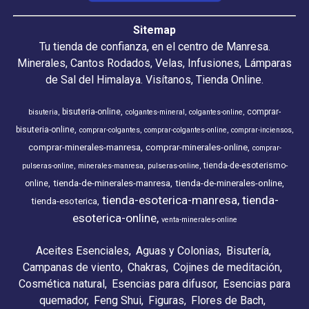
Sitemap
Tu tienda de confianza, en el centro de Manresa.
Minerales, Cantos Rodados, Velas, Infusiones, Lámparas
de Sal del Himalaya. Visítanos, Tienda Online.
bisuteria-online
comprar-
bisuteria
colgantes-mineral
colgantes-online
bisuteria-online
comprar-colgantes
comprar-colgantes-online
comprar-inciensos
comprar-minerales-manresa
comprar-minerales-online
comprar-
tienda-de-esoterismo-
pulseras-online
minerales-manresa
pulseras-online
tienda-de-minerales-manresa
tienda-de-minerales-online
online
tienda-esoterica-manresa
tienda-
tienda-esoterica
esoterica-online
venta-minerales-online
Aceites Esenciales
Aguas y Colonias
Bisutería
Campanas de viento
Chakras
Cojines de meditación
Cosmética natural
Esencias para difusor
Esencias para
quemador
Feng Shui
Figuras
Flores de Bach