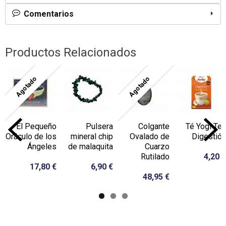
Comentarios
Productos Relacionados
Agotado
Agotado
El Pequeño
Pulsera
Colgante
Té Yogi Tea
Oráculo de los
mineral chip
Ovalado de
Digestión
Ángeles
de malaquita
Cuarzo
Rutilado
4,20 €
17,80 €
6,90 €
48,95 €