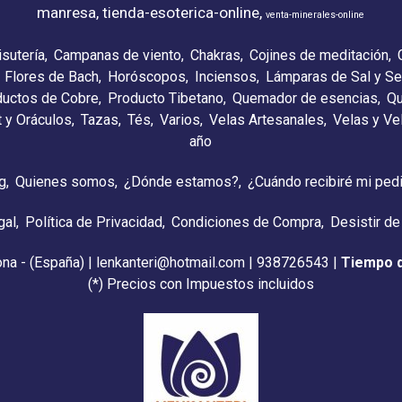
manresa
tienda-esoterica-online
venta-minerales-online
isutería
Campanas de viento
Chakras
Cojines de meditación
Flores de Bach
Horóscopos
Inciensos
Lámparas de Sal y Se
ductos de Cobre
Producto Tibetano
Quemador de esencias
Qu
t y Oráculos
Tazas
Tés
Varios
Velas Artesanales
Velas y V
año
g
Quienes somos
¿Dónde estamos?
¿Cuándo recibiré mi ped
gal
Política de Privacidad
Condiciones de Compra
Desistir de
ona - (España) | lenkanteri@hotmail.com |
938726543
|
Tiempo 
(*) Precios con Impuestos incluidos