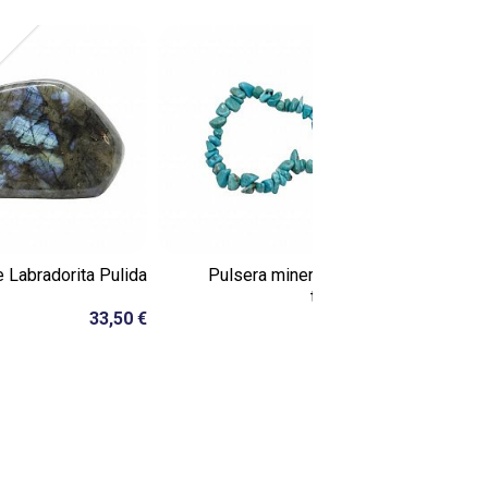
 Labradorita Pulida
Pulsera mineral chip de
Colgante
turquesa...
33,50 €
4,50 €