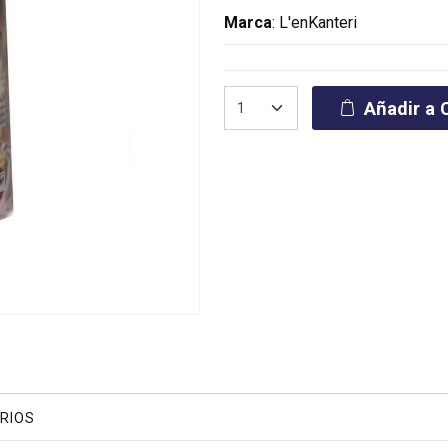
Marca
:
L'enKanteri
Añadir a C
RIOS