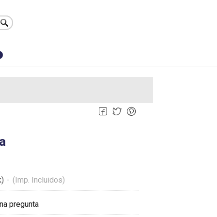
0
a
k)
-
(Imp. Incluidos)
na pregunta