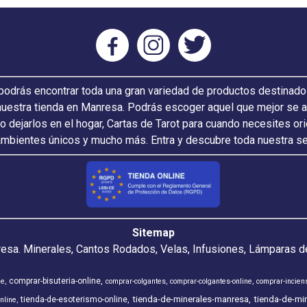
odrás encontrar toda una gran variedad de productos destinado
nuestra tienda en Manresa. Podrás escoger aquel que mejor se ada
 o dejarlos en el hogar, Cartas de Tarot para cuando necesites or
ambientes únicos y mucho más. Entra y descubre toda nuestra s
Sitemap
resa. Minerales, Cantos Rodados, Velas, Infusiones, Lámparas de
comprar-bisuteria-online
ne
comprar-colgantes
comprar-colgantes-online
comprar-incien
tienda-de-minerales-manresa
tienda-de-min
tienda-de-esoterismo-online
nline