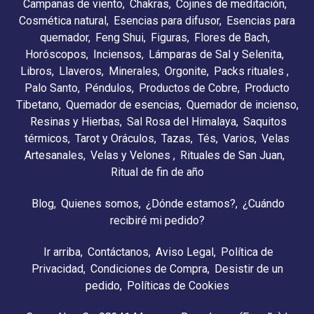
Campanas de viento
Chakras
Cojines de meditación
Cosmética natural
Esencias para difusor
Esencias para
quemador
Feng Shui
Figuras
Flores de Bach
Horóscopos
Inciensos
Lámparas de Sal y Selenita
Libros
Llaveros
Minerales
Orgonite
Packs rituales
Palo Santo
Péndulos
Productos de Cobre
Producto
Tibetano
Quemador de esencias
Quemador de incienso
Resinas y Hierbas
Sal Rosa del Himalaya
Saquitos
térmicos
Tarot y Oráculos
Tazas
Tés
Varios
Velas
Artesanales
Velas y Velones
Rituales de San Juan
Ritual de fin de año
Blog
Quienes somos
¿Dónde estamos?
¿Cuándo
recibiré mi pedido?
Ir arriba
Contáctanos
Aviso Legal
Política de
Privacidad
Condiciones de Compra
Desistir de un
pedido
Políticas de Cookies