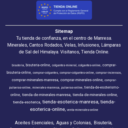
Sitemap
Tu tienda de confianza, en el centro de Manresa.
Minerales, Cantos Rodados, Velas, Infusiones, Lámparas
de Sal del Himalaya. Visítanos, Tienda Online.
bisuteria-online
comprar-
bisuteria
colgantes-mineral
colgantes-online
bisuteria-online
comprar-colgantes
comprar-colgantes-online
comprar-inciensos
comprar-minerales-manresa
comprar-minerales-online
comprar-
tienda-de-esoterismo-
pulseras-online
minerales-manresa
pulseras-online
tienda-de-minerales-manresa
tienda-de-minerales-online
online
tienda-esoterica-manresa
tienda-
tienda-esoterica
esoterica-online
venta-minerales-online
Aceites Esenciales
Aguas y Colonias
Bisutería