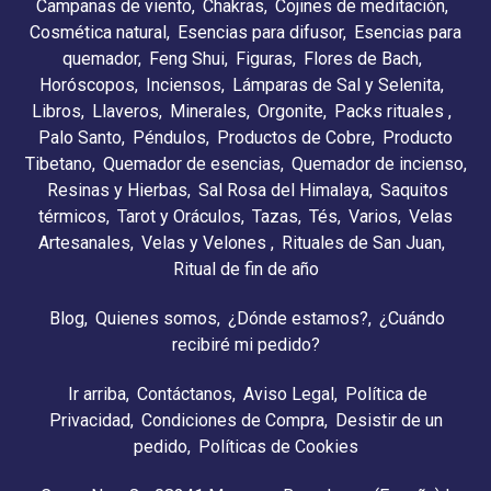
Campanas de viento
Chakras
Cojines de meditación
Cosmética natural
Esencias para difusor
Esencias para
quemador
Feng Shui
Figuras
Flores de Bach
Horóscopos
Inciensos
Lámparas de Sal y Selenita
Libros
Llaveros
Minerales
Orgonite
Packs rituales
Palo Santo
Péndulos
Productos de Cobre
Producto
Tibetano
Quemador de esencias
Quemador de incienso
Resinas y Hierbas
Sal Rosa del Himalaya
Saquitos
térmicos
Tarot y Oráculos
Tazas
Tés
Varios
Velas
Artesanales
Velas y Velones
Rituales de San Juan
Ritual de fin de año
Blog
Quienes somos
¿Dónde estamos?
¿Cuándo
recibiré mi pedido?
Ir arriba
Contáctanos
Aviso Legal
Política de
Privacidad
Condiciones de Compra
Desistir de un
pedido
Políticas de Cookies