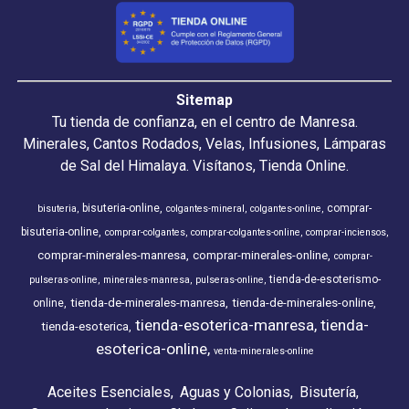
Sitemap
Tu tienda de confianza, en el centro de Manresa.
Minerales, Cantos Rodados, Velas, Infusiones, Lámparas
de Sal del Himalaya. Visítanos, Tienda Online.
bisuteria-online
comprar-
bisuteria
colgantes-mineral
colgantes-online
bisuteria-online
comprar-colgantes
comprar-colgantes-online
comprar-inciensos
comprar-minerales-manresa
comprar-minerales-online
comprar-
tienda-de-esoterismo-
pulseras-online
minerales-manresa
pulseras-online
tienda-de-minerales-manresa
tienda-de-minerales-online
online
tienda-esoterica-manresa
tienda-
tienda-esoterica
esoterica-online
venta-minerales-online
Aceites Esenciales
Aguas y Colonias
Bisutería