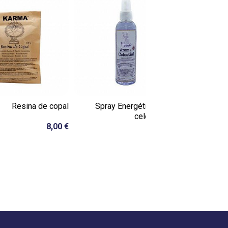
Resina de copal
Spray Energético Aroma
Colgante
celestial de...
8,00 €
17,00 €