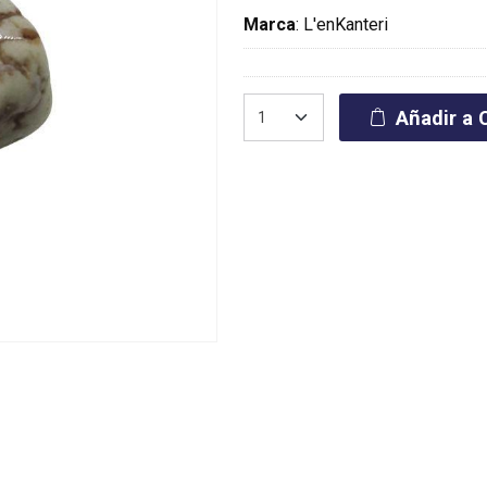
Marca
:
L'enKanteri
Añadir a C