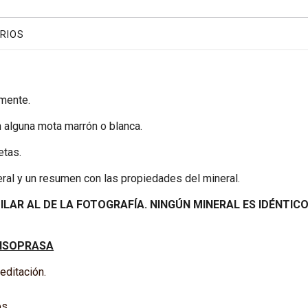
RIOS
mente.
 alguna mota marrón o blanca.
etas.
ral y un resumen con las propiedades del mineral.
MILAR AL DE LA FOTOGRAFÍA. NINGÚN MINERAL ES IDÉNTIC
RISOPRASA
editación.
os.