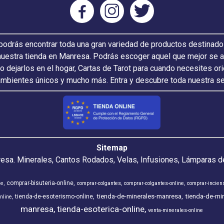
odrás encontrar toda una gran variedad de productos destinado
nuestra tienda en Manresa. Podrás escoger aquel que mejor se ada
 o dejarlos en el hogar, Cartas de Tarot para cuando necesites or
ambientes únicos y mucho más. Entra y descubre toda nuestra s
Sitemap
resa. Minerales, Cantos Rodados, Velas, Infusiones, Lámparas de
comprar-bisuteria-online
ne
comprar-colgantes
comprar-colgantes-online
comprar-incien
tienda-de-minerales-manresa
tienda-de-min
tienda-de-esoterismo-online
nline
manresa
tienda-esoterica-online
venta-minerales-online