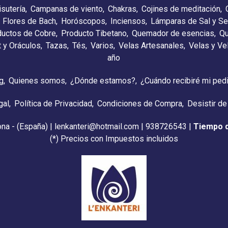
isutería
Campanas de viento
Chakras
Cojines de meditación
Flores de Bach
Horóscopos
Inciensos
Lámparas de Sal y Se
ductos de Cobre
Producto Tibetano
Quemador de esencias
Qu
t y Oráculos
Tazas
Tés
Varios
Velas Artesanales
Velas y V
año
g
Quienes somos
¿Dónde estamos?
¿Cuándo recibiré mi ped
gal
Política de Privacidad
Condiciones de Compra
Desistir de
ona - (España) | lenkanteri@hotmail.com |
938726543
|
Tiempo 
(*) Precios con Impuestos incluidos