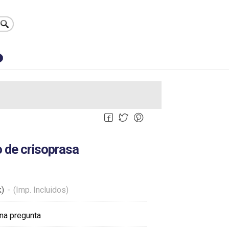
0
 de crisoprasa
k)
-
(Imp. Incluidos)
na pregunta