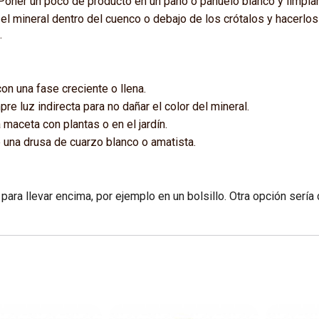
 Poner un poco de producto en un paño o pañuelo blanco y limpiar
el mineral dentro del cuenco o debajo de los crótalos y hacerlos
.
con una fase creciente o llena.
pre luz indirecta para no dañar el color del mineral.
a maceta con plantas o en el jardín.
e una drusa de cuarzo blanco o amatista.
ra llevar encima, por ejemplo en un bolsillo. Otra opción sería d