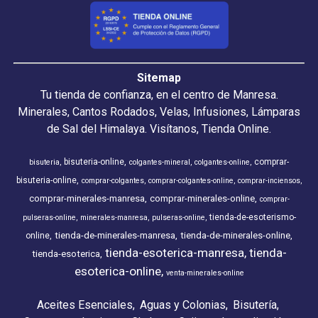
Sitemap
Tu tienda de confianza, en el centro de Manresa.
Minerales, Cantos Rodados, Velas, Infusiones, Lámparas
de Sal del Himalaya. Visítanos, Tienda Online.
bisuteria-online
comprar-
bisuteria
colgantes-mineral
colgantes-online
bisuteria-online
comprar-colgantes
comprar-colgantes-online
comprar-inciensos
comprar-minerales-manresa
comprar-minerales-online
comprar-
tienda-de-esoterismo-
pulseras-online
minerales-manresa
pulseras-online
tienda-de-minerales-manresa
tienda-de-minerales-online
online
tienda-esoterica-manresa
tienda-
tienda-esoterica
esoterica-online
venta-minerales-online
Aceites Esenciales
Aguas y Colonias
Bisutería