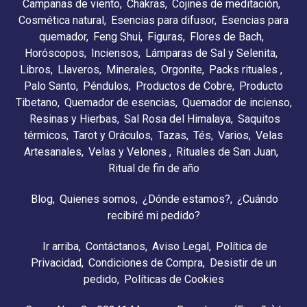
Campanas de viento
Chakras
Cojines de meditación
Cosmética natural
Esencias para difusor
Esencias para
quemador
Feng Shui
Figuras
Flores de Bach
Horóscopos
Inciensos
Lámparas de Sal y Selenita
Libros
Llaveros
Minerales
Orgonite
Packs rituales
Palo Santo
Péndulos
Productos de Cobre
Producto
Tibetano
Quemador de esencias
Quemador de incienso
Resinas y Hierbas
Sal Rosa del Himalaya
Saquitos
térmicos
Tarot y Oráculos
Tazas
Tés
Varios
Velas
Artesanales
Velas y Velones
Rituales de San Juan
Ritual de fin de año
Blog
Quienes somos
¿Dónde estamos?
¿Cuándo
recibiré mi pedido?
Ir arriba
Contáctanos
Aviso Legal
Política de
Privacidad
Condiciones de Compra
Desistir de un
pedido
Políticas de Cookies