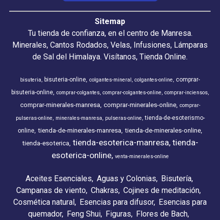
Sitemap
Tu tienda de confianza, en el centro de Manresa.
Minerales, Cantos Rodados, Velas, Infusiones, Lámparas
de Sal del Himalaya. Visítanos, Tienda Online.
bisuteria-online
comprar-
bisuteria
colgantes-mineral
colgantes-online
bisuteria-online
comprar-colgantes
comprar-colgantes-online
comprar-inciensos
comprar-minerales-manresa
comprar-minerales-online
comprar-
tienda-de-esoterismo-
pulseras-online
minerales-manresa
pulseras-online
tienda-de-minerales-manresa
tienda-de-minerales-online
online
tienda-esoterica-manresa
tienda-
tienda-esoterica
esoterica-online
venta-minerales-online
Aceites Esenciales
Aguas y Colonias
Bisutería
Campanas de viento
Chakras
Cojines de meditación
Cosmética natural
Esencias para difusor
Esencias para
quemador
Feng Shui
Figuras
Flores de Bach