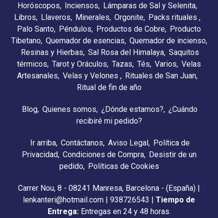
Horóscopos
Inciensos
Lámparas de Sal y Selenita
Libros
Llaveros
Minerales
Orgonite
Packs rituales
Palo Santo
Péndulos
Productos de Cobre
Producto
Tibetano
Quemador de esencias
Quemador de incienso
Resinas y Hierbas
Sal Rosa del Himalaya
Saquitos
térmicos
Tarot y Oráculos
Tazas
Tés
Varios
Velas
Artesanales
Velas y Velones
Rituales de San Juan
Ritual de fin de año
Blog
Quienes somos
¿Dónde estamos?
¿Cuándo
recibiré mi pedido?
Ir arriba
Contáctanos
Aviso Legal
Política de
Privacidad
Condiciones de Compra
Desistir de un
pedido
Políticas de Cookies
Carrer Nou, 8 - 08241 Manresa, Barcelona - (España) |
lenkanteri@hotmail.com |
938726543
|
Tiempo de
Entrega:
Entregas en 24 y 48 horas.