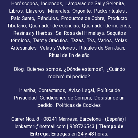
Horóscopos
Inciensos
Lámparas de Sal y Selenita
Libros
Llaveros
Minerales
Orgonite
Packs rituales
Palo Santo
Péndulos
Productos de Cobre
Producto
Tibetano
Quemador de esencias
Quemador de incienso
Resinas y Hierbas
Sal Rosa del Himalaya
Saquitos
térmicos
Tarot y Oráculos
Tazas
Tés
Varios
Velas
Artesanales
Velas y Velones
Rituales de San Juan
Ritual de fin de año
Blog
Quienes somos
¿Dónde estamos?
¿Cuándo
recibiré mi pedido?
Ir arriba
Contáctanos
Aviso Legal
Política de
Privacidad
Condiciones de Compra
Desistir de un
pedido
Políticas de Cookies
Carrer Nou, 8 - 08241 Manresa, Barcelona - (España) |
lenkanteri@hotmail.com |
938726543
|
Tiempo de
Entrega:
Entregas en 24 y 48 horas.