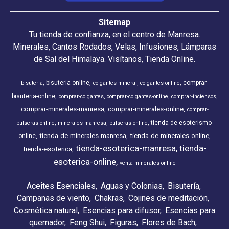
Sitemap
Tu tienda de confianza, en el centro de Manresa.
Minerales, Cantos Rodados, Velas, Infusiones, Lámparas
de Sal del Himalaya. Visítanos, Tienda Online.
bisuteria-online
comprar-
bisuteria
colgantes-mineral
colgantes-online
bisuteria-online
comprar-colgantes
comprar-colgantes-online
comprar-inciensos
comprar-minerales-manresa
comprar-minerales-online
comprar-
tienda-de-esoterismo-
pulseras-online
minerales-manresa
pulseras-online
tienda-de-minerales-manresa
tienda-de-minerales-online
online
tienda-esoterica-manresa
tienda-
tienda-esoterica
esoterica-online
venta-minerales-online
Aceites Esenciales
Aguas y Colonias
Bisutería
Campanas de viento
Chakras
Cojines de meditación
Cosmética natural
Esencias para difusor
Esencias para
quemador
Feng Shui
Figuras
Flores de Bach