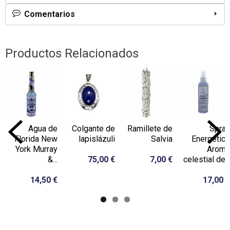
Comentarios
Productos Relacionados
Agua de
Colgante de
Ramillete de
Spray
Florida New
lapislázuli
Salvia
Energético
York Murray
Aroma
&...
75,00 €
7,00 €
celestial de...
14,50 €
17,00 €