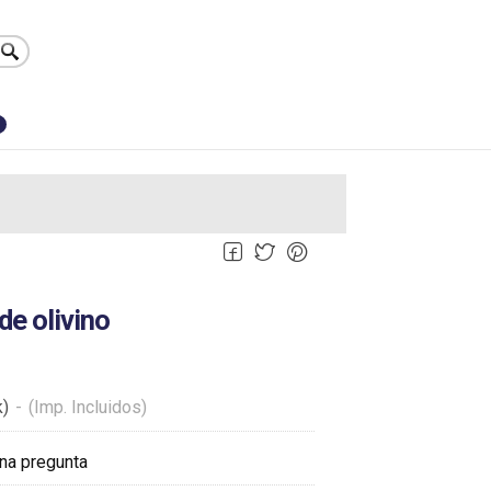
0
de olivino
k)
-
(Imp. Incluidos)
na pregunta