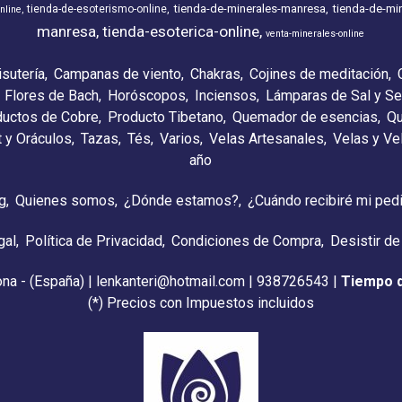
tienda-de-minerales-manresa
tienda-de-min
tienda-de-esoterismo-online
nline
manresa
tienda-esoterica-online
venta-minerales-online
isutería
Campanas de viento
Chakras
Cojines de meditación
Flores de Bach
Horóscopos
Inciensos
Lámparas de Sal y Se
ductos de Cobre
Producto Tibetano
Quemador de esencias
Qu
t y Oráculos
Tazas
Tés
Varios
Velas Artesanales
Velas y V
año
g
Quienes somos
¿Dónde estamos?
¿Cuándo recibiré mi ped
gal
Política de Privacidad
Condiciones de Compra
Desistir de
ona - (España) | lenkanteri@hotmail.com |
938726543
|
Tiempo 
(*) Precios con Impuestos incluidos