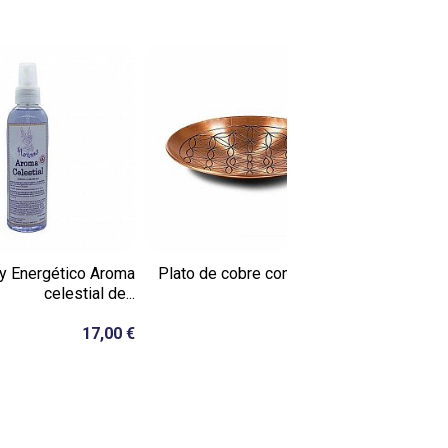
y Energético Aroma
Plato de cobre con flor de la
celestial de...
vida
17,00 €
19,50 €