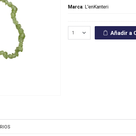
Marca
:
L'enKanteri
Añadir a C
RIOS