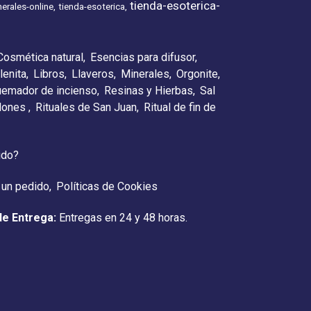
tienda-esoterica-
erales-online
tienda-esoterica
Cosmética natural
Esencias para difusor
lenita
Libros
Llaveros
Minerales
Orgonite
emador de incienso
Resinas y Hierbas
Sal
elones
Rituales de San Juan
Ritual de fin de
ido?
 un pedido
Políticas de Cookies
de Entrega:
Entregas en 24 y 48 horas.