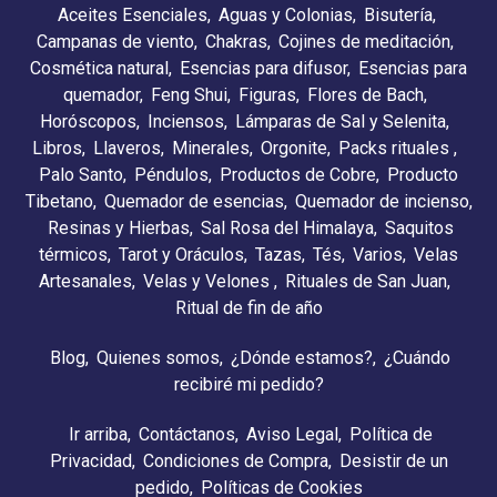
Aceites Esenciales
Aguas y Colonias
Bisutería
Campanas de viento
Chakras
Cojines de meditación
Cosmética natural
Esencias para difusor
Esencias para
quemador
Feng Shui
Figuras
Flores de Bach
Horóscopos
Inciensos
Lámparas de Sal y Selenita
Libros
Llaveros
Minerales
Orgonite
Packs rituales
Palo Santo
Péndulos
Productos de Cobre
Producto
Tibetano
Quemador de esencias
Quemador de incienso
Resinas y Hierbas
Sal Rosa del Himalaya
Saquitos
térmicos
Tarot y Oráculos
Tazas
Tés
Varios
Velas
Artesanales
Velas y Velones
Rituales de San Juan
Ritual de fin de año
Blog
Quienes somos
¿Dónde estamos?
¿Cuándo
recibiré mi pedido?
Ir arriba
Contáctanos
Aviso Legal
Política de
Privacidad
Condiciones de Compra
Desistir de un
pedido
Políticas de Cookies