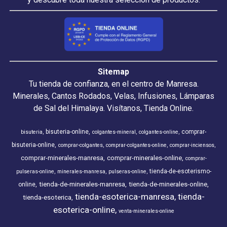
Sitemap
Tu tienda de confianza, en el centro de Manresa.
Minerales, Cantos Rodados, Velas, Infusiones, Lámparas
de Sal del Himalaya. Visítanos, Tienda Online.
bisuteria-online
comprar-
bisuteria
colgantes-mineral
colgantes-online
bisuteria-online
comprar-colgantes
comprar-colgantes-online
comprar-inciensos
comprar-minerales-manresa
comprar-minerales-online
comprar-
tienda-de-esoterismo-
pulseras-online
minerales-manresa
pulseras-online
tienda-de-minerales-manresa
tienda-de-minerales-online
online
tienda-esoterica-manresa
tienda-
tienda-esoterica
esoterica-online
venta-minerales-online