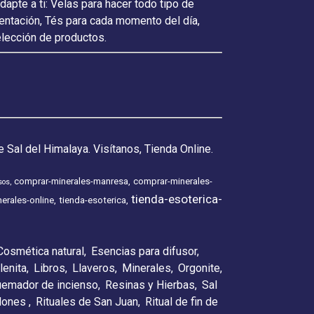
pte a ti: Velas para hacer todo tipo de
ientación, Tés para cada momento del día,
elección de productos.
 Sal del Himalaya. Visítanos, Tienda Online.
comprar-minerales-manresa
comprar-minerales-
sos
tienda-esoterica-
erales-online
tienda-esoterica
Cosmética natural
Esencias para difusor
lenita
Libros
Llaveros
Minerales
Orgonite
emador de incienso
Resinas y Hierbas
Sal
elones
Rituales de San Juan
Ritual de fin de