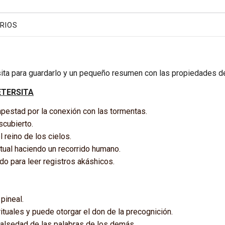
RIOS
sita para guardarlo y un pequeño resumen con las propiedades de
ETERSITA
pestad por la conexión con las tormentas.
scubierto.
 reino de los cielos.
itual haciendo un recorrido humano.
todo para leer registros akáshicos.
 pineal.
tuales y puede otorgar el don de la precognición.
falsedad de las palabras de los demás.