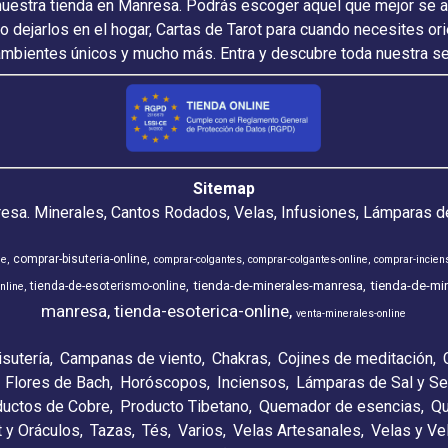
nuestra tienda en Manresa. Podrás escoger aquel que mejor se ada
 o dejarlos en el hogar, Cartas de Tarot para cuando necesites or
ambientes únicos y mucho más. Entra y descubre toda nuestra s
Sitemap
resa. Minerales, Cantos Rodados, Velas, Infusiones, Lámparas de
comprar-bisuteria-online
ne
comprar-colgantes
comprar-colgantes-online
comprar-incien
tienda-de-minerales-manresa
tienda-de-min
tienda-de-esoterismo-online
nline
manresa
tienda-esoterica-online
venta-minerales-online
isutería
Campanas de viento
Chakras
Cojines de meditación
Flores de Bach
Horóscopos
Inciensos
Lámparas de Sal y Se
ductos de Cobre
Producto Tibetano
Quemador de esencias
Qu
t y Oráculos
Tazas
Tés
Varios
Velas Artesanales
Velas y V