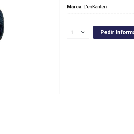
Marca
:
L'enKanteri
Pedir Inform