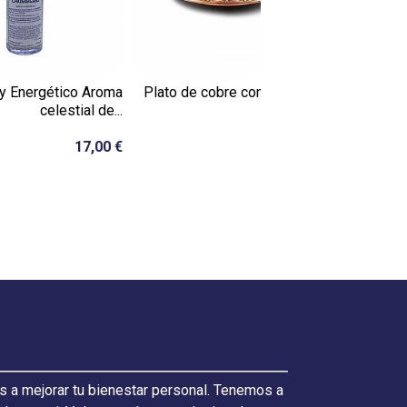
y Energético Aroma
Plato de cobre con flor de la
Incie
celestial de...
vida
17,00 €
19,50 €
s a mejorar tu bienestar personal. Tenemos a