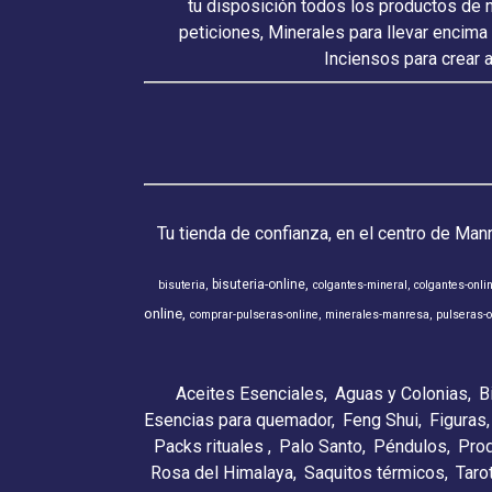
tu disposición todos los productos de 
peticiones, Minerales para llevar encima
Inciensos para crear 
Tu tienda de confianza, en el centro de Man
bisuteria-online
bisuteria
colgantes-mineral
colgantes-onli
online
comprar-pulseras-online
minerales-manresa
pulseras-o
Aceites Esenciales
Aguas y Colonias
B
Esencias para quemador
Feng Shui
Figuras
Packs rituales
Palo Santo
Péndulos
Pro
Rosa del Himalaya
Saquitos térmicos
Taro