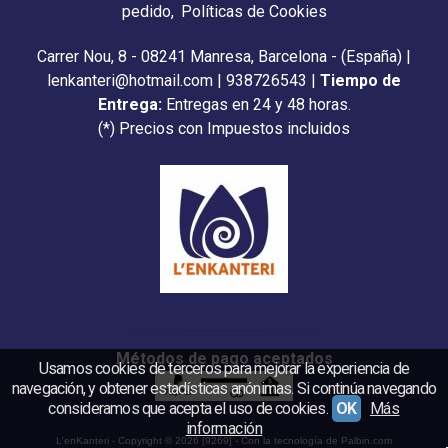
pedido
Políticas de Cookies
Carrer Nou, 8 - 08241 Manresa, Barcelona - (España) |
lenkanteri@hotmail.com |
938726543
|
Tiempo de
Entrega:
Entregas en 24 y 48 horas.
(*) Precios con Impuestos incluidos
Métodos de pago aceptados
Usamos cookies de terceros para mejorar la experiencia de
navegación, y obtener estadísticas anónimas. Si continúa navegando
consideramos que acepta el uso de cookies.
OK
Más
información
L'enKanteri
- Copyright © 2026 [9269] - Con la tecnología de Palbin.com