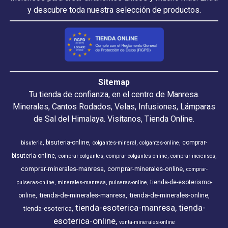
y descubre toda nuestra selección de productos.
Sitemap
Tu tienda de confianza, en el centro de Manresa.
Minerales, Cantos Rodados, Velas, Infusiones, Lámparas
de Sal del Himalaya. Visítanos, Tienda Online.
bisuteria-online
comprar-
bisuteria
colgantes-mineral
colgantes-online
bisuteria-online
comprar-colgantes
comprar-colgantes-online
comprar-inciensos
comprar-minerales-manresa
comprar-minerales-online
comprar-
tienda-de-esoterismo-
pulseras-online
minerales-manresa
pulseras-online
tienda-de-minerales-manresa
tienda-de-minerales-online
online
tienda-esoterica-manresa
tienda-
tienda-esoterica
esoterica-online
venta-minerales-online