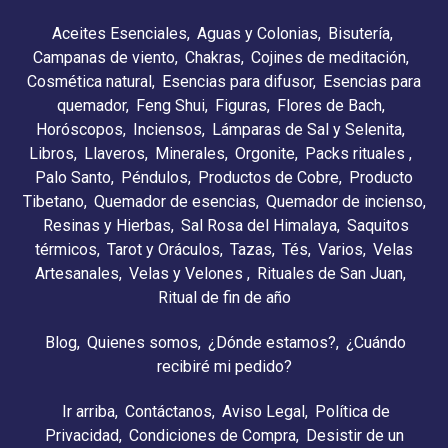
Aceites Esenciales
Aguas y Colonias
Bisutería
Campanas de viento
Chakras
Cojines de meditación
Cosmética natural
Esencias para difusor
Esencias para
quemador
Feng Shui
Figuras
Flores de Bach
Horóscopos
Inciensos
Lámparas de Sal y Selenita
Libros
Llaveros
Minerales
Orgonite
Packs rituales
Palo Santo
Péndulos
Productos de Cobre
Producto
Tibetano
Quemador de esencias
Quemador de incienso
Resinas y Hierbas
Sal Rosa del Himalaya
Saquitos
térmicos
Tarot y Oráculos
Tazas
Tés
Varios
Velas
Artesanales
Velas y Velones
Rituales de San Juan
Ritual de fin de año
Blog
Quienes somos
¿Dónde estamos?
¿Cuándo
recibiré mi pedido?
Ir arriba
Contáctanos
Aviso Legal
Política de
Privacidad
Condiciones de Compra
Desistir de un