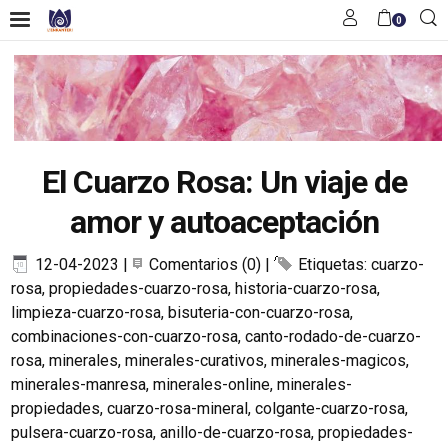
0
El Cuarzo Rosa: Un viaje de
amor y autoaceptación
12-04-2023
|
Comentarios (0)
|
Etiquetas:
cuarzo-
rosa
,
propiedades-cuarzo-rosa
,
historia-cuarzo-rosa
,
limpieza-cuarzo-rosa
,
bisuteria-con-cuarzo-rosa
,
combinaciones-con-cuarzo-rosa
,
canto-rodado-de-cuarzo-
rosa
,
minerales
,
minerales-curativos
,
minerales-magicos
,
minerales-manresa
,
minerales-online
,
minerales-
propiedades
,
cuarzo-rosa-mineral
,
colgante-cuarzo-rosa
,
pulsera-cuarzo-rosa
,
anillo-de-cuarzo-rosa
,
propiedades-