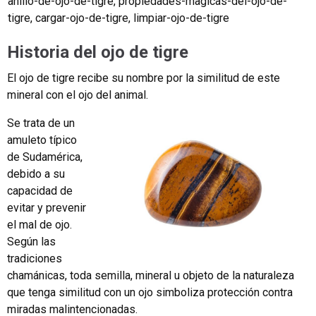
anillo-de-ojo-de-tigre
,
propiedades-magicas-del-ojo-de-
tigre
,
cargar-ojo-de-tigre
,
limpiar-ojo-de-tigre
Historia del ojo de tigre
El ojo de tigre recibe su nombre por la similitud de este
mineral con el ojo del animal.
Se trata de un
amuleto típico
de Sudamérica,
debido a su
capacidad de
evitar y prevenir
el mal de ojo.
Según las
tradiciones
chamánicas, toda semilla, mineral u objeto de la naturaleza
que tenga similitud con un ojo simboliza protección contra
miradas malintencionadas.