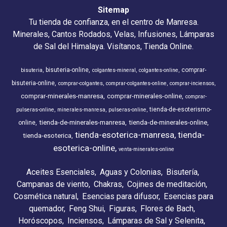
Sitemap
Tu tienda de confianza, en el centro de Manresa.
Minerales, Cantos Rodados, Velas, Infusiones, Lámparas
de Sal del Himalaya. Visítanos, Tienda Online.
bisuteria-online
comprar-
bisuteria
colgantes-mineral
colgantes-online
bisuteria-online
comprar-colgantes
comprar-colgantes-online
comprar-inciensos
comprar-minerales-manresa
comprar-minerales-online
comprar-
tienda-de-esoterismo-
pulseras-online
minerales-manresa
pulseras-online
tienda-de-minerales-manresa
tienda-de-minerales-online
online
tienda-esoterica-manresa
tienda-
tienda-esoterica
esoterica-online
venta-minerales-online
Aceites Esenciales
Aguas y Colonias
Bisutería
Campanas de viento
Chakras
Cojines de meditación
Cosmética natural
Esencias para difusor
Esencias para
quemador
Feng Shui
Figuras
Flores de Bach
Horóscopos
Inciensos
Lámparas de Sal y Selenita