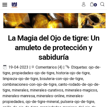
0
La Magia del Ojo de tigre: Un
amuleto de protección y
sabiduría
19-04-2023
|
Comentarios (4)
|
Etiquetas:
ojo-de-
tigre
,
propiedades-ojo-de-tigre
,
historia-ojo-de-tigre
,
limpieza-ojo-de-tigre
,
bisuteria-con-ojo-de-tigre
,
combinaciones-con-ojo-de-tigre
,
canto-rodado-de-ojo-de-
tigre
,
minerales
,
minerales-curativos
,
minerales-magicos
,
minerales-manresa
,
minerales-online
,
minerales-
propiedades
,
ojo-de-tigre-mineral
,
pulsera-ojo-de-tigre
,