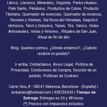
Libros
Llaveros
Minerales
Orgonite
Packs rituales
Palo Santo
Péndulos
Productos de Cobre
Producto
Tibetano
Quemador de esencias
Quemador de incienso
Resinas y Hierbas
Sal Rosa del Himalaya
Saquitos
térmicos
Tarot y Oráculos
Tazas
Tés
Varios
Velas
Artesanales
Velas y Velones
Rituales de San Juan
Ritual de fin de año
Blog
Quienes somos
¿Dónde estamos?
¿Cuándo
recibiré mi pedido?
Ir arriba
Contáctanos
Aviso Legal
Política de
Privacidad
Condiciones de Compra
Desistir de un
pedido
Políticas de Cookies
Carrer Nou, 8 - 08241 Manresa, Barcelona - (España) |
lenkanteri@hotmail.com |
938726543
|
Tiempo de
Entrega:
Entregas en 24 y 48 horas.
(*) Precios con Impuestos incluidos