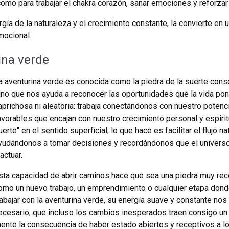
como para trabajar el chakra corazón, sanar emociones y reforzar
rgía de la naturaleza y el crecimiento constante, la convierte en
mocional.
ina verde
a aventurina verde es conocida como la piedra de la suerte consci
ino que nos ayuda a reconocer las oportunidades que la vida pon
aprichosa ni aleatoria: trabaja conectándonos con nuestro potenc
avorables que encajan con nuestro crecimiento personal y espirit
uerte" en el sentido superficial, lo que hace es facilitar el flujo 
yudándonos a tomar decisiones y recordándonos que el univer
 actuar.
sta capacidad de abrir caminos hace que sea una piedra muy 
omo un nuevo trabajo, un emprendimiento o cualquier etapa dond
rabajar con la aventurina verde, su energía suave y constante n
ecesario, que incluso los cambios inesperados traen consigo un
nte la consecuencia de haber estado abiertos y receptivos a lo