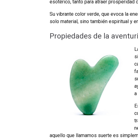
esotérico, tanto para atraer prosperidad 
Su vibrante color verde, que evoca la ene
solo material, sino también espiritual y e
Propiedades de la aventur
L
s
c
f
s
a
a
E
c
t
n
aquello que llamamos suerte es simpleme