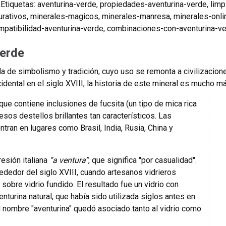
Etiquetas:
aventurina-verde
,
propiedades-aventurina-verde
,
limp
urativos
,
minerales-magicos
,
minerales-manresa
,
minerales-onli
mpatibilidad-aventurina-verde
,
combinaciones-con-aventurina-v
verde
da de simbolismo y tradición, cuyo uso se remonta a civilizacio
dental en el siglo XVIII, la historia de este mineral es mucho m
ue contiene inclusiones de fucsita (un tipo de mica rica
sos destellos brillantes tan característicos. Las
tran en lugares como Brasil, India, Rusia, China y
resión italiana
“a ventura”
, que significa "por casualidad".
ededor del siglo XVIII, cuando artesanos vidrieros
sobre vidrio fundido. El resultado fue un vidrio con
enturina natural, que había sido utilizada siglos antes en
 el nombre "aventurina" quedó asociado tanto al vidrio como