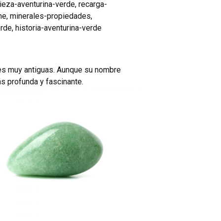
ieza-aventurina-verde
,
recarga-
ne
,
minerales-propiedades
,
erde
,
historia-aventurina-verde
nes muy antiguas. Aunque su nombre
ás profunda y fascinante.