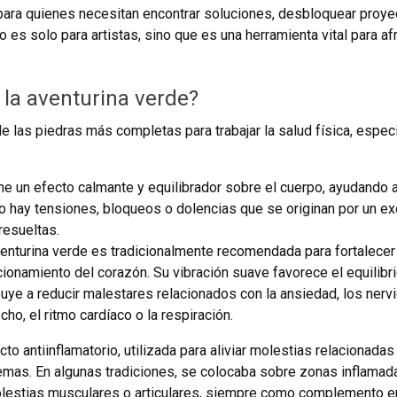
 para quienes necesitan encontrar soluciones, desbloquear proy
o es solo para artistas, sino que es una herramienta vital para a
la aventurina verde?
e las piedras más completas para trabajar la salud física, espec
ne un efecto calmante y equilibrador sobre el cuerpo, ayudando 
ndo hay tensiones, bloqueos o dolencias que se originan por un e
resueltas.
aventurina verde es tradicionalmente recomendada para fortalecer
cionamiento del corazón. Su vibración suave favorece el equilibri
uye a reducir malestares relacionados con la ansiedad, los nervi
o, el ritmo cardíaco o la respiración.
o antiinflamatorio, utilizada para aliviar molestias relacionadas
cemas. En algunas tradiciones, se colocaba sobre zonas inflamad
olestias musculares o articulares, siempre como complemento en