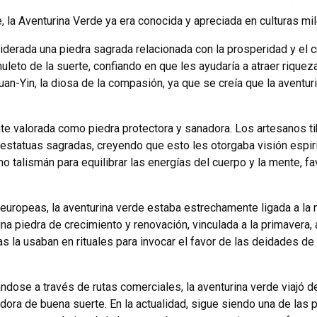
 la Aventurina Verde ya era conocida y apreciada en culturas mil
nsiderada una piedra sagrada relacionada con la prosperidad y el
leto de la suerte, confiando en que les ayudaría a atraer rique
uan-Yin, la diosa de la compasión, ya que se creía que la aventur
nte valorada como piedra protectora y sanadora. Los artesanos tib
statuas sagradas, creyendo que esto les otorgaba visión espirit
 talismán para equilibrar las energías del cuerpo y la mente, fa
 europeas, la aventurina verde estaba estrechamente ligada a la nat
una piedra de crecimiento y renovación, vinculada a la primavera, 
uidas la usaban en rituales para invocar el favor de las deidades
ndose a través de rutas comerciales, la aventurina verde viajó d
ora de buena suerte. En la actualidad, sigue siendo una de las 