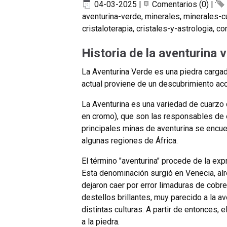
04-03-2025
|
Comentarios (0)
|
aventurina-verde
,
minerales
,
minerales-c
cristaloterapia
,
cristales-y-astrologia
,
co
Historia de la aventurina 
La Aventurina Verde es una piedra carga
actual proviene de un descubrimiento acci
La Aventurina es una variedad de cuarzo q
en cromo), que son las responsables de e
principales minas de aventurina se encuen
algunas regiones de África.
El término "aventurina" procede de la exp
Esta denominación surgió en Venecia, alr
dejaron caer por error limaduras de cobre 
destellos brillantes, muy parecido a la av
distintas culturas. A partir de entonces,
a la piedra.