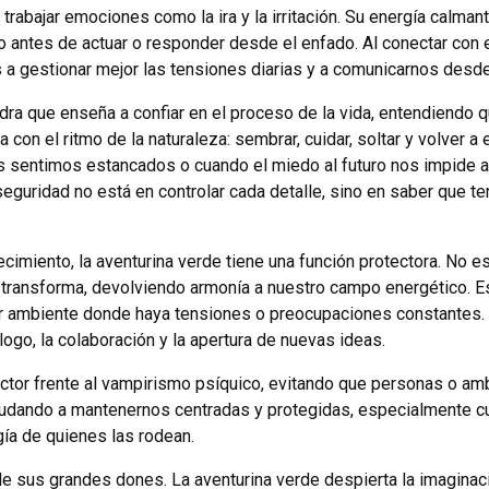
trabajar emociones como la ira y la irritación. Su energía calma
io antes de actuar o responder desde el enfado. Al conectar con 
 a gestionar mejor las tensiones diarias y a comunicarnos desde
piedra que enseña a confiar en el proceso de la vida, entendiendo 
con el ritmo de la naturaleza: sembrar, cuidar, soltar y volver a 
entimos estancados o cuando el miedo al futuro nos impide ac
seguridad no está en controlar cada detalle, sino en saber que 
cimiento, la aventurina verde tiene una función protectora. No 
s transforma, devolviendo armonía a nuestro campo energético. Es
er ambiente donde haya tensiones o preocupaciones constantes. C
logo, la colaboración y la apertura de nuevas ideas.
ector frente al vampirismo psíquico, evitando que personas o am
ayudando a mantenernos centradas y protegidas, especialmente 
ía de quienes las rodean.
 de sus grandes dones. La aventurina verde despierta la imaginaci