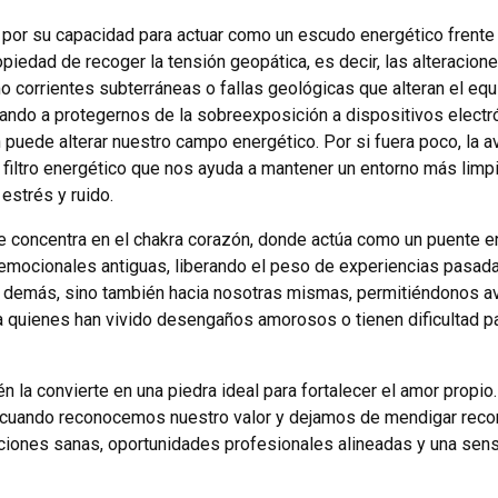
por su capacidad para actuar como un escudo energético frente 
ropiedad de recoger la tensión geopática, es decir, las alteracio
 corrientes subterráneas o fallas geológicas que alteran el equi
ando a protegernos de la sobreexposición a dispositivos elect
 puede alterar nuestro campo energético. Por si fuera poco, la a
filtro energético que nos ayuda a mantener un entorno más limp
estrés y ruido.
e concentra en el chakra corazón, donde actúa como un puente e
 emocionales antiguas, liberando el peso de experiencias pasada
os demás, sino también hacia nosotras mismas, permitiéndonos ava
ra quienes han vivido desengaños amorosos o tienen dificultad p
 la convierte en una piedra ideal para fortalecer el amor propio
 cuando reconocemos nuestro valor y dejamos de mendigar reco
laciones sanas, oportunidades profesionales alineadas y una sen