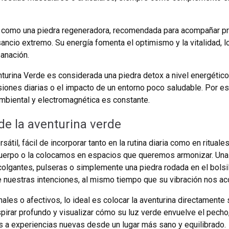
 como una piedra regeneradora, recomendada para acompañar pr
ncio extremo. Su energía fomenta el optimismo y la vitalidad, lo
anación.
enturina Verde es considerada una piedra detox a nivel energético
ones diarias o el impacto de un entorno poco saludable. Por es
mbiental y electromagnética es constante.
e la aventurina verde
átil, fácil de incorporar tanto en la rutina diaria como en ritua
erpo o la colocamos en espacios que queremos armonizar. Una 
olgantes, pulseras o simplemente una piedra rodada en el bolsill
e nuestras intenciones, al mismo tiempo que su vibración nos aco
nales o afectivos, lo ideal es colocar la aventurina directamente
espirar profundo y visualizar cómo su luz verde envuelve el pech
s a experiencias nuevas desde un lugar más sano y equilibrado.