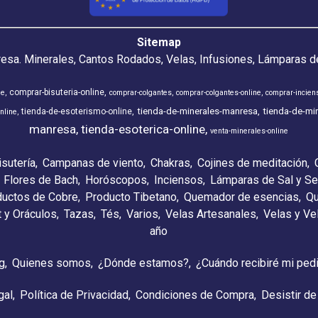
Sitemap
resa. Minerales, Cantos Rodados, Velas, Infusiones, Lámparas de
comprar-bisuteria-online
ne
comprar-colgantes
comprar-colgantes-online
comprar-incien
tienda-de-minerales-manresa
tienda-de-min
tienda-de-esoterismo-online
nline
manresa
tienda-esoterica-online
venta-minerales-online
isutería
Campanas de viento
Chakras
Cojines de meditación
Flores de Bach
Horóscopos
Inciensos
Lámparas de Sal y Se
ductos de Cobre
Producto Tibetano
Quemador de esencias
Qu
t y Oráculos
Tazas
Tés
Varios
Velas Artesanales
Velas y V
año
g
Quienes somos
¿Dónde estamos?
¿Cuándo recibiré mi ped
gal
Política de Privacidad
Condiciones de Compra
Desistir de