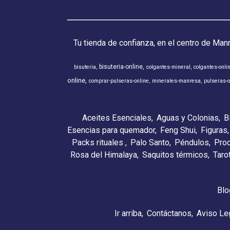
Tu tienda de confianza, en el centro de Man
bisuteria-online
bisuteria
colgantes-mineral
colgantes-onli
online
comprar-pulseras-online
minerales-manresa
pulseras-o
Aceites Esenciales
Aguas y Colonias
B
Esencias para quemador
Feng Shui
Figuras
Packs rituales
Palo Santo
Péndulos
Pro
Rosa del Himalaya
Saquitos térmicos
Taro
Blo
Ir arriba
Contáctanos
Aviso Le