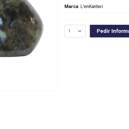
Marca
:
L'enKanteri
Pedir Inform