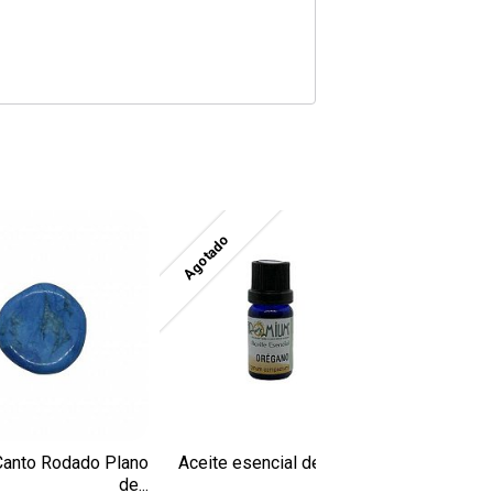
Agotado
Agotado
Canto Rodado Plano
Aceite esencial de Orégano
Péndulo 
de...