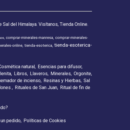
 Sal del Himalaya. Visítanos, Tienda Online.
comprar-minerales-manresa
comprar-minerales-
sos
tienda-esoterica-
erales-online
tienda-esoterica
Cosmética natural
Esencias para difusor
lenita
Libros
Llaveros
Minerales
Orgonite
emador de incienso
Resinas y Hierbas
Sal
elones
Rituales de San Juan
Ritual de fin de
ido?
 un pedido
Políticas de Cookies